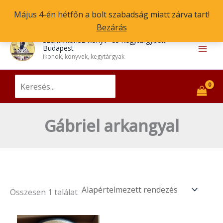
Skip
Május 4-én hétfőn a bolt szabadság miatt zárva tart!
to
Bezárás
content
Main
Szent Atanáz Könyv- és Kegytárgybolt
Budapest
Men
ikonok, könyvek, kegytárgyak
Search
for:
Gábriel arkangyal
Összesen 1 találat