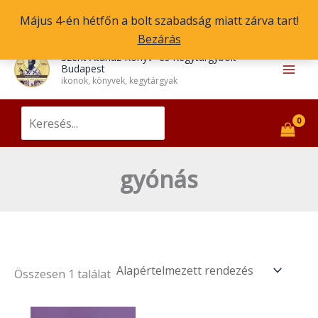
Skip
Május 4-én hétfőn a bolt szabadság miatt zárva tart!
to
Bezárás
content
Main
Szent Atanáz Könyv- és Kegytárgybolt
Budapest
Men
ikonok, könyvek, kegytárgyak
Search
for:
gyónás
Összesen 1 találat