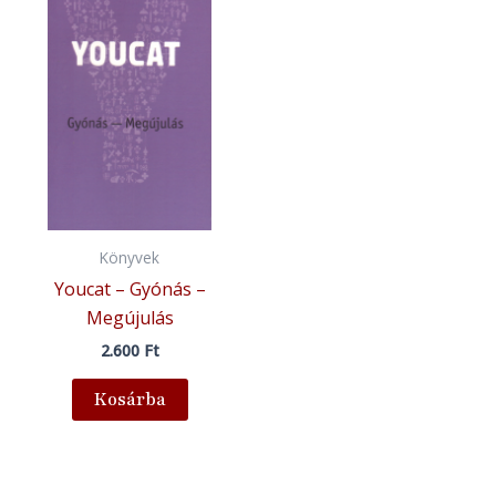
Könyvek
Youcat – Gyónás –
Megújulás
2.600
Ft
Kosárba