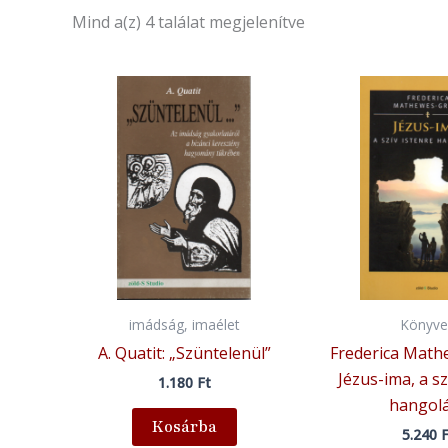
Mind a(z) 4 találat megjelenítve
imádság, imaélet
Könyve
A. Quatit: „Szüntelenül”
Frederica Math
Jézus-ima, a sz
1.180
Ft
hangol
Kosárba
5.240
F