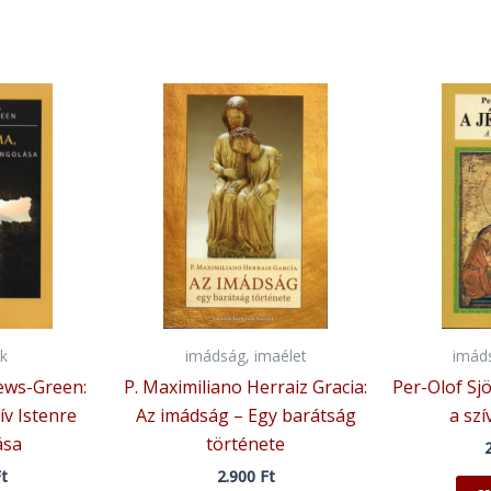
k
imádság, imaélet
imáds
ews-Green:
P. Maximiliano Herraiz Gracia:
Per-Olof Sj
ív Istenre
Az imádság – Egy barátság
a sz
ása
története
t
2.900
Ft