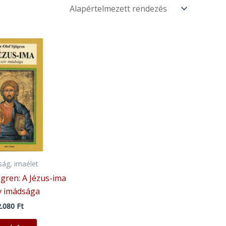
ág, imaélet
ögren: A Jézus-ima
ív imádsága
2.080
Ft