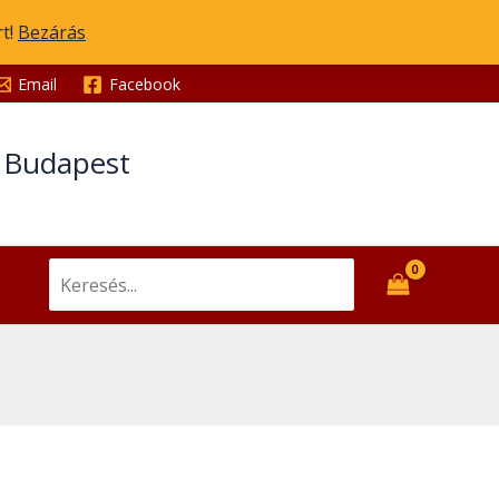
rt!
Bezárás
Email
Facebook
t Budapest
Search
for: