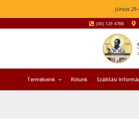
Skip
Június 29-
to
content
(30) 129 4788
Termékeink
Rólunk
Szállítási Informá