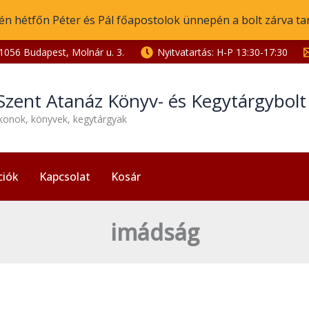
én hétfőn Péter és Pál főapostolok ünnepén a bolt zárva ta
1056 Budapest, Molnár u. 3.
Nyitvatartás: H-P 13:30-17:30
Szent Atanáz Könyv- és Kegytárgybol
ikonok, könyvek, kegytárgyak
ciók
Kapcsolat
Kosár
imádság