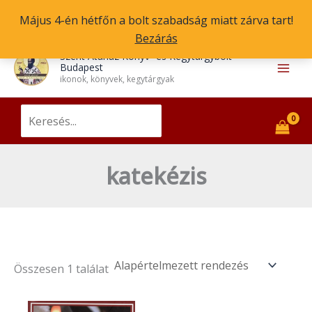
Skip
Május 4-én hétfőn a bolt szabadság miatt zárva tart!
to
Bezárás
content
Main
Szent Atanáz Könyv- és Kegytárgybolt
Budapest
Men
ikonok, könyvek, kegytárgyak
Search
for:
katekézis
Összesen 1 találat