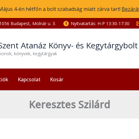
Május 4-én hétfőn a bolt szabadság miatt zárva tart!
Bezárá
1056 Budapest, Molnár u. 3.
Nyitvatartás: H-P 13:30-17:30
Szent Atanáz Könyv- és Kegytárgybol
ikonok, könyvek, kegytárgyak
ciók
Kapcsolat
Kosár
Keresztes Szilárd