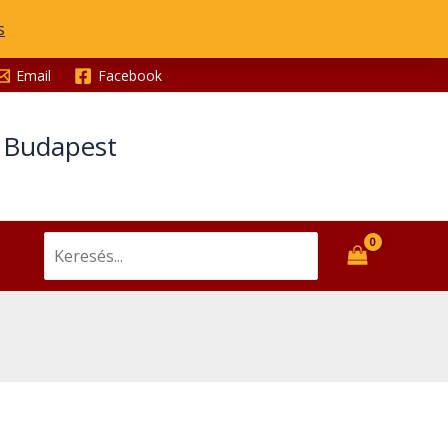
s
Email
Facebook
t Budapest
Search
for: