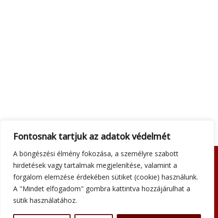
Fontosnak tartjuk az adatok védelmét
A böngészési élmény fokozása, a személyre szabott
hirdetések vagy tartalmak megjelenítése, valamint a
Adatkezelési tájékoztató
forgalom elemzése érdekében sütiket (cookie) használunk.
Általános szerződési feltételek
A "Mindet elfogadom" gombra kattintva hozzájárulhat a
Impresszum
sütik használatához.
Szállítási információk