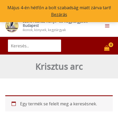
Skip
Május 4-én hétfőn a bolt szabadság miatt zárva tart!
to
Bezárás
content
Main
Szent Atanáz Könyv- és Kegytárgybolt
Budapest
Men
ikonok, könyvek, kegytárgyak
Search
for:
Krisztus arc
Egy termék se felelt meg a keresésnek.