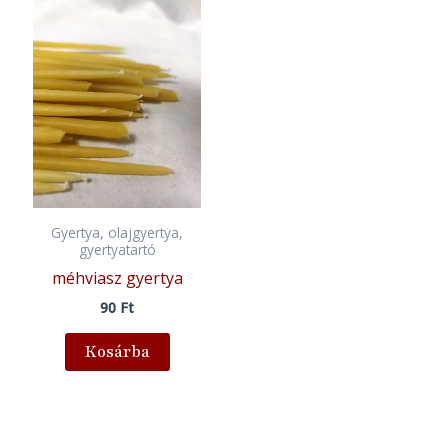
Gyertya, olajgyertya,
gyertyatartó
méhviasz gyertya
90
Ft
Kosárba