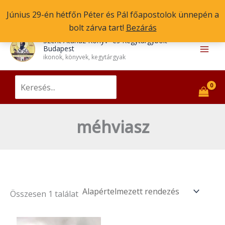
Skip
Június 29-én hétfőn Péter és Pál főapostolok ünnepén a
to
bolt zárva tart!
Bezárás
content
Main
Szent Atanáz Könyv- és Kegytárgybolt
Budapest
Men
ikonok, könyvek, kegytárgyak
Search
for:
méhviasz
Összesen 1 találat