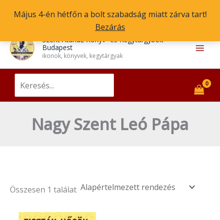
Skip
Május 4-én hétfőn a bolt szabadság miatt zárva tart!
to
Bezárás
content
Main
Szent Atanáz Könyv- és Kegytárgybolt
Budapest
Men
ikonok, könyvek, kegytárgyak
Search
for:
Nagy Szent Leó Pápa
Összesen 1 találat