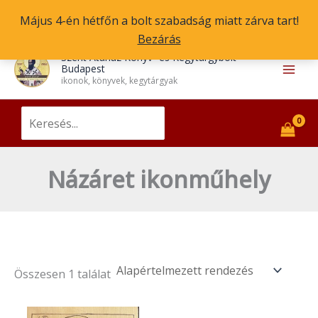
Skip
Május 4-én hétfőn a bolt szabadság miatt zárva tart!
to
Bezárás
content
Main
Szent Atanáz Könyv- és Kegytárgybolt
Budapest
Men
ikonok, könyvek, kegytárgyak
Search
for:
Názáret ikonműhely
Összesen 1 találat