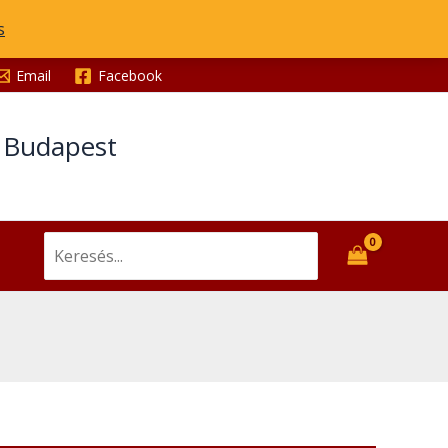
s
Email
Facebook
t Budapest
Search
for: