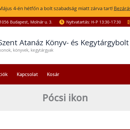
Május 4-én hétfőn a bolt szabadság miatt zárva tart!
Bezárá
1056 Budapest, Molnár u. 3.
Nyitvatartás: H-P 13:30-17:30
Szent Atanáz Könyv- és Kegytárgybol
ikonok, könyvek, kegytárgyak
ciók
Kapcsolat
Kosár
Pócsi ikon