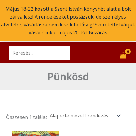
Skip
Május 18-22 között a Szent István könyvhét alatt a bolt
to
zárva lesz! A rendeléseket postázzuk, de személyes
content
Main
átvételre, vásárlásra nem lesz lehetőség! Szeretettel várjuk
Szent Atanáz Könyv- és Kegytárgybolt
Budapest
vásárlóinkat május 26-tól!
Bezárás
Men
ikonok, könyvek, kegytárgyak
Search
for:
Pünkösd
Összesen 1 találat