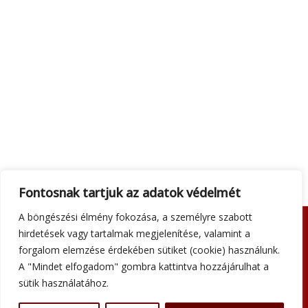
Fontosnak tartjuk az adatok védelmét
A böngészési élmény fokozása, a személyre szabott
hirdetések vagy tartalmak megjelenítése, valamint a
Adatkezelési tájékoztató
forgalom elemzése érdekében sütiket (cookie) használunk.
Általános szerződési feltételek
A "Mindet elfogadom" gombra kattintva hozzájárulhat a
Impresszum
sütik használatához.
Szállítási információk