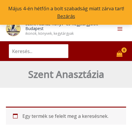
Skip
Május 4-én hétfőn a bolt szabadság miatt zárva tart!
to
Bezárás
content
Main
Szent Atanáz Könyv- és Kegytárgybolt
Budapest
Men
ikonok, könyvek, kegytárgyak
Search
for:
Szent Anasztázia
Egy termék se felelt meg a keresésnek.