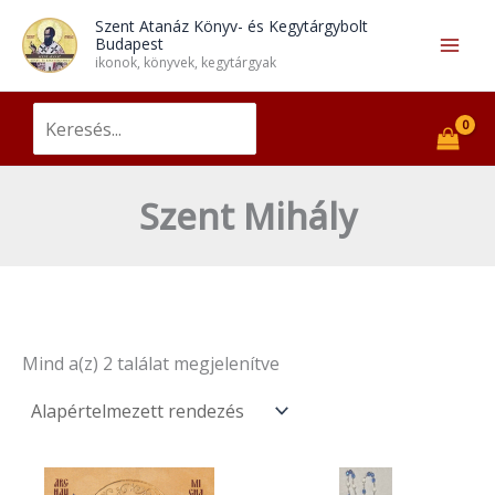
Skip
Main
Szent Atanáz Könyv- és Kegytárgybolt
to
Budapest
Men
ikonok, könyvek, kegytárgyak
content
Search
for:
Szent Mihály
Mind a(z) 2 találat megjelenítve