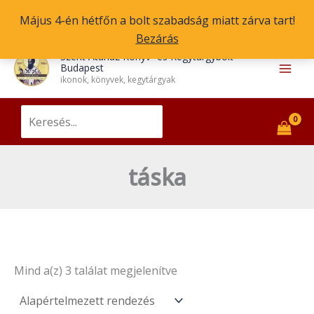
Skip
Május 4-én hétfőn a bolt szabadság miatt zárva tart!
to
Bezárás
content
Main
Szent Atanáz Könyv- és Kegytárgybolt
Budapest
Men
ikonok, könyvek, kegytárgyak
Search
for:
táska
Mind a(z) 3 találat megjelenítve