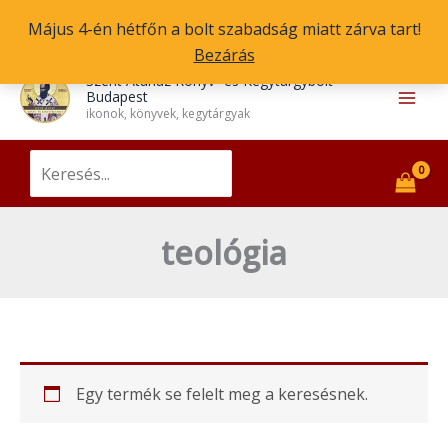
Skip
Május 4-én hétfőn a bolt szabadság miatt zárva tart!
to
Bezárás
content
Main
Szent Atanáz Könyv- és Kegytárgybolt
Budapest
Men
ikonok, könyvek, kegytárgyak
Search
for:
teológia
Egy termék se felelt meg a keresésnek.