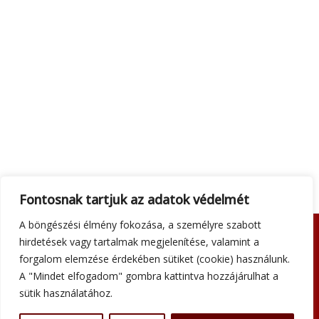
Fontosnak tartjuk az adatok védelmét
A böngészési élmény fokozása, a személyre szabott
hirdetések vagy tartalmak megjelenítése, valamint a
Adatkezelési tájékoztató
forgalom elemzése érdekében sütiket (cookie) használunk.
Általános szerződési feltételek
A "Mindet elfogadom" gombra kattintva hozzájárulhat a
Impresszum
sütik használatához.
Szállítási információk