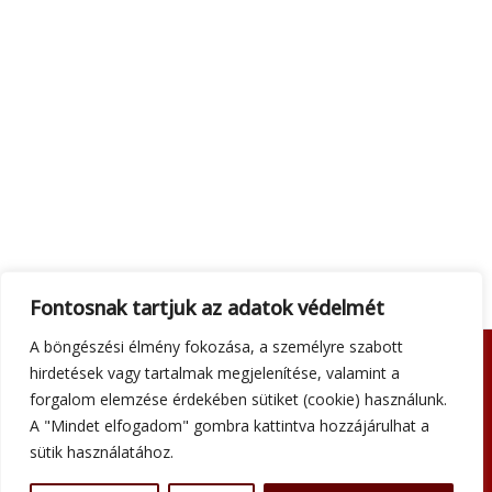
Fontosnak tartjuk az adatok védelmét
A böngészési élmény fokozása, a személyre szabott
hirdetések vagy tartalmak megjelenítése, valamint a
Adatkezelési tájékoztató
forgalom elemzése érdekében sütiket (cookie) használunk.
Általános szerződési feltételek
A "Mindet elfogadom" gombra kattintva hozzájárulhat a
Impresszum
sütik használatához.
Szállítási információk