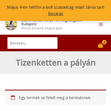
Skip
Május 4-én hétfőn a bolt szabadság miatt zárva tart!
to
Bezárás
content
Main
Szent Atanáz Könyv- és Kegytárgybolt
Budapest
Men
ikonok, könyvek, kegytárgyak
Search
for:
Tizenketten a pályán
Egy termék se felelt meg a keresésnek.