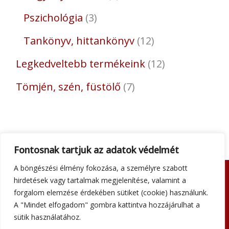
Pszichológia
3
Tankönyv, hittankönyv
12
Legkedveltebb termékeink
12
Tömjén, szén, füstölő
7
Fontosnak tartjuk az adatok védelmét
A böngészési élmény fokozása, a személyre szabott
hirdetések vagy tartalmak megjelenítése, valamint a
Adatkezelési tájékoztató
forgalom elemzése érdekében sütiket (cookie) használunk.
Általános szerződési feltételek
A "Mindet elfogadom" gombra kattintva hozzájárulhat a
Impresszum
sütik használatához.
Szállítási információk