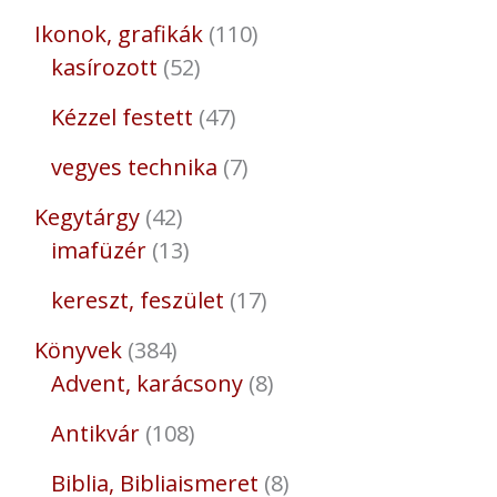
Ikonok, grafikák
110
kasírozott
52
Kézzel festett
47
vegyes technika
7
Kegytárgy
42
imafüzér
13
kereszt, feszület
17
Könyvek
384
Advent, karácsony
8
Antikvár
108
Biblia, Bibliaismeret
8