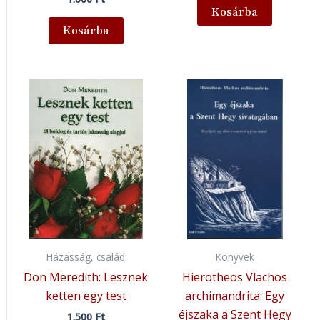
Kosárba
Kosárba
Házasság, család
Könyvek
Don Meredith: Lesznek
Hierotheos Vlachos
ketten egy test
archimandrita: Egy
éjszaka a Szent Hegy
1.500
Ft