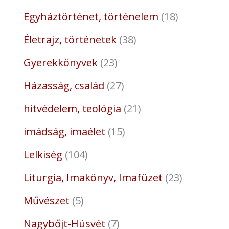
Egyháztörténet, történelem
18
Életrajz, történetek
38
Gyerekkönyvek
23
Házasság, család
27
hitvédelem, teológia
21
imádság, imaélet
15
Lelkiség
104
Liturgia, Imakönyv, Imafüzet
23
Művészet
5
Nagybőjt-Húsvét
7