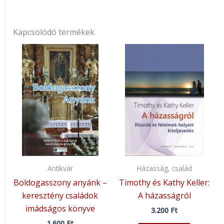
Kapcsolódó termékek
Antikvár
Házasság, család
Boldogasszony anyánk –
Timothy és Kathy Keller:
keresztény családok
A házasságról
imádságos könyve
3.200
Ft
1.600
Ft