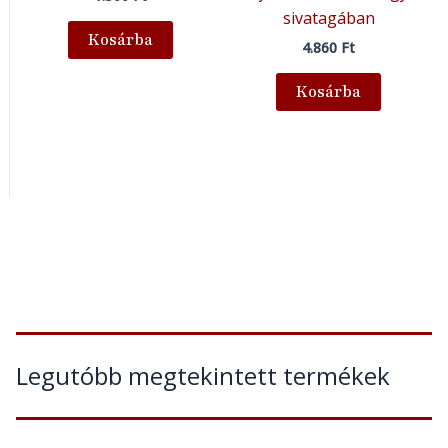
sivatagában
Kosárba
4.860
Ft
Kosárba
Legutóbb megtekintett termékek