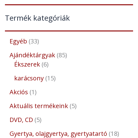
Termék kategóriák
Egyéb
33
Ajándéktárgyak
85
Ékszerek
6
karácsony
15
Akciós
1
Aktuális termékeink
5
DVD, CD
5
Gyertya, olajgyertya, gyertyatartó
18