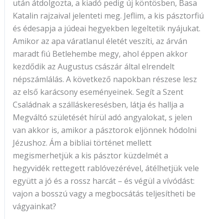
után átdolgozta, a kiadó pedig új köntösben, Basa
Katalin rajzaival jelenteti meg. Jeflim, a kis pásztorfiú
és édesapja a júdeai hegyekben legeltetik nyájukat.
Amikor az apa váratlanul életét veszíti, az árván
maradt fiú Betlehembe megy, ahol éppen akkor
kezdődik az Augustus császár által elrendelt
népszámlálás. A következő napokban részese lesz
az első karácsony eseményeinek. Segít a Szent
Családnak a szálláskeresésben, látja és hallja a
Megváltó születését hírül adó angyalokat, s jelen
van akkor is, amikor a pásztorok eljönnek hódolni
Jézushoz. Ám a bibliai történet mellett
megismerhetjük a kis pásztor küzdelmét a
hegyvidék rettegett rablóvezérével, átélhetjük vele
együtt a jó és a rossz harcát – és végül a vívódást:
vajon a bosszú vagy a megbocsátás teljesítheti be
vágyainkat?