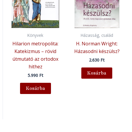
Könyvek
Házasság, család
Hilarion metropolita:
H. Norman Wright:
Katekizmus – rövid
Házasodni készülsz?
útmutató az ortodox
2.630
Ft
hithez
Kosárba
5.990
Ft
Kosárba