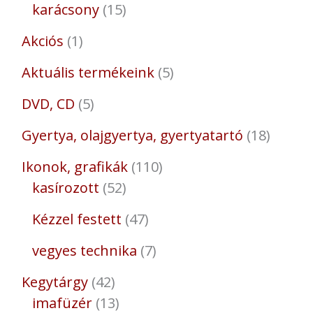
karácsony
15
Akciós
1
Aktuális termékeink
5
DVD, CD
5
Gyertya, olajgyertya, gyertyatartó
18
Ikonok, grafikák
110
kasírozott
52
Kézzel festett
47
vegyes technika
7
Kegytárgy
42
imafüzér
13