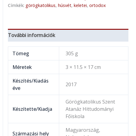
Címkék:
görögkatolikus
,
húsvét
,
keletei
,
ortodox
További információk
Tömeg
305 g
Méretek
3 × 11.5 × 17 cm
Készítés/Kiadás
2017
éve
Görögkatolikus Szent
Készítette/Kiadja
Atanáz Hittudományi
Főiskola
Magyarország,
Származási hely