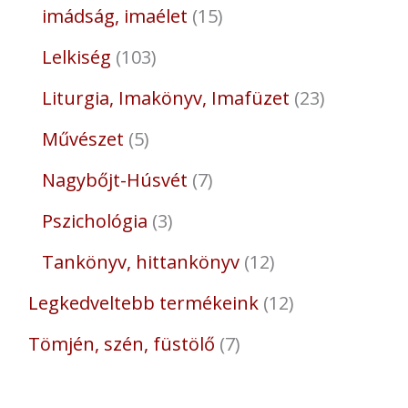
imádság, imaélet
15
Lelkiség
103
Liturgia, Imakönyv, Imafüzet
23
Művészet
5
Nagybőjt-Húsvét
7
Pszichológia
3
Tankönyv, hittankönyv
12
Legkedveltebb termékeink
12
Tömjén, szén, füstölő
7