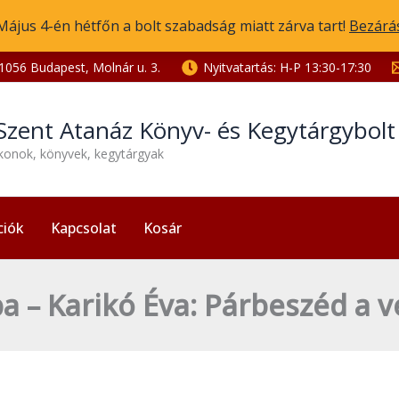
Május 4-én hétfőn a bolt szabadság miatt zárva tart!
Bezárá
1056 Budapest, Molnár u. 3.
Nyitvatartás: H-P 13:30-17:30
Szent Atanáz Könyv- és Kegytárgybol
ikonok, könyvek, kegytárgyak
ciók
Kapcsolat
Kosár
a – Karikó Éva: Párbeszéd a 