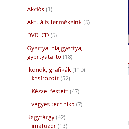
Akciós
1
Aktuális termékeink
5
DVD, CD
5
Gyertya, olajgyertya,
gyertyatartó
18
Ikonok, grafikák
110
kasírozott
52
Kézzel festett
47
vegyes technika
7
Kegytárgy
42
imafüzér
13