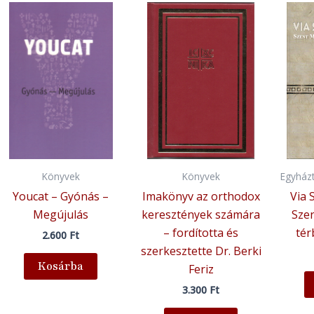
Könyvek
Könyvek
Egyházt
Youcat – Gyónás –
Imakönyv az orthodox
Via 
Megújulás
keresztények számára
Szen
– fordította és
tér
2.600
Ft
szerkesztette Dr. Berki
Kosárba
Feriz
3.300
Ft