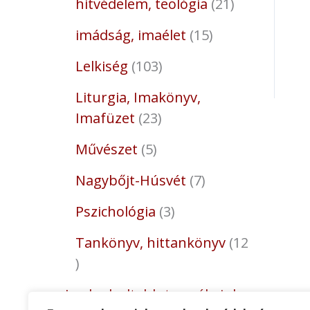
hitvédelem, teológia
21
imádság, imaélet
15
Lelkiség
103
Liturgia, Imakönyv,
Imafüzet
23
Művészet
5
Nagybőjt-Húsvét
7
Pszichológia
3
Tankönyv, hittankönyv
12
Legkedveltebb termékeink