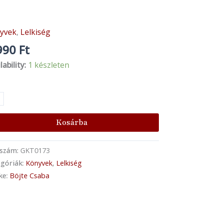
yvek
,
Lelkiség
te
ba
990
Ft
lability:
1 készleten
ikó
beszéd
telennel
Kosárba
nyiség
kszám:
GKT0173
góriák:
Könyvek
,
Lelkiség
ke:
Böjte Csaba