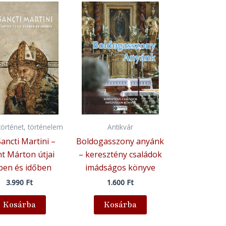
örténet, történelem
Antikvár
Sancti Martini –
Boldogasszony anyánk
t Márton útjai
– keresztény családok
ben és időben
imádságos könyve
3.990
Ft
1.600
Ft
Kosárba
Kosárba