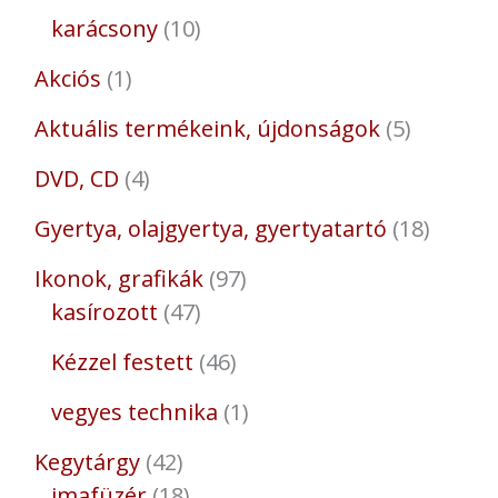
karácsony
10
Akciós
1
Aktuális termékeink, újdonságok
5
DVD, CD
4
Gyertya, olajgyertya, gyertyatartó
18
Ikonok, grafikák
97
kasírozott
47
Kézzel festett
46
vegyes technika
1
Kegytárgy
42
imafüzér
18