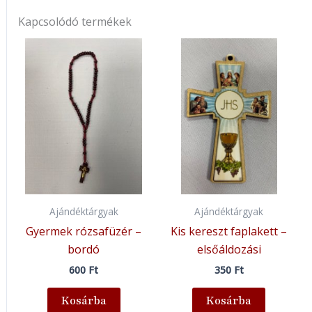
Kapcsolódó termékek
Ajándéktárgyak
Ajándéktárgyak
Gyermek rózsafüzér –
Kis kereszt faplakett –
bordó
elsőáldozási
600
Ft
350
Ft
Kosárba
Kosárba