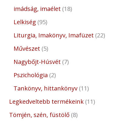
imádság, imaélet
18
Lelkiség
95
Liturgia, Imakönyv, Imafüzet
22
Művészet
5
Nagybőjt-Húsvét
7
Pszichológia
2
Tankönyv, hittankönyv
11
Legkedveltebb termékeink
11
Tömjén, szén, füstölő
8