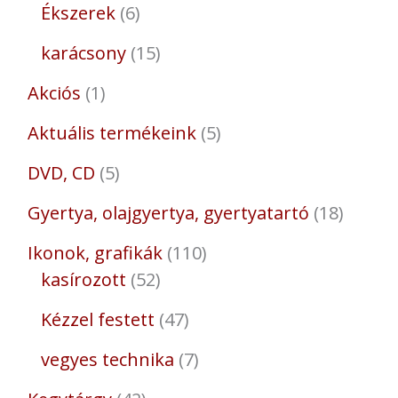
Ékszerek
6
karácsony
15
Akciós
1
Aktuális termékeink
5
DVD, CD
5
Gyertya, olajgyertya, gyertyatartó
18
Ikonok, grafikák
110
kasírozott
52
Kézzel festett
47
vegyes technika
7