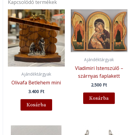
Kapcsolódó termékek
Ajándéktárgyak
Vladimiri Istenszülő –
Ajándéktárgyak
szárnyas faplakett
Olivafa Betlehem mini
2.500
Ft
3.400
Ft
Kosárba
Kosárba