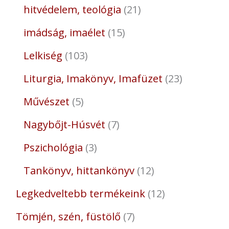
hitvédelem, teológia
21
imádság, imaélet
15
Lelkiség
103
Liturgia, Imakönyv, Imafüzet
23
Művészet
5
Nagybőjt-Húsvét
7
Pszichológia
3
Tankönyv, hittankönyv
12
Legkedveltebb termékeink
12
Tömjén, szén, füstölő
7