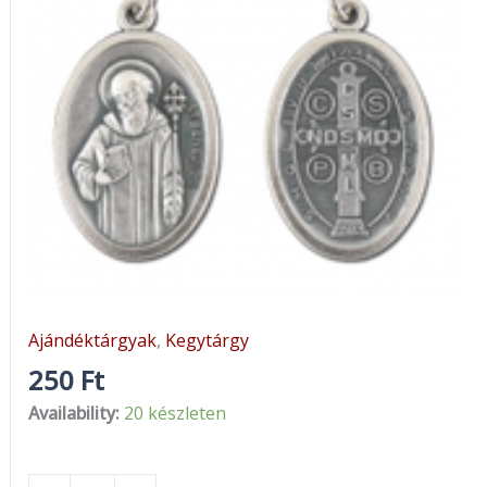
érem
mennyiség
Ajándéktárgyak
,
Kegytárgy
250
Ft
Availability:
20 készleten