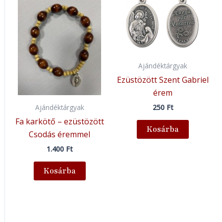
Ajándéktárgyak
Ezüstözött Szent Gabriel
érem
250
Ft
Ajándéktárgyak
Fa karkötő – ezüstözött
Kosárba
Csodás éremmel
1.400
Ft
Kosárba