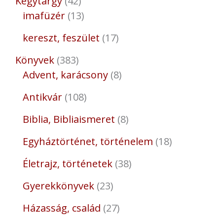
Kegytárgy
42
imafüzér
13
kereszt, feszület
17
Könyvek
383
Advent, karácsony
8
Antikvár
108
Biblia, Bibliaismeret
8
Egyháztörténet, történelem
18
Életrajz, történetek
38
Gyerekkönyvek
23
Házasság, család
27