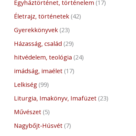
Egyháztörténet, történelem
17
Életrajz, történetek
42
Gyerekkönyvek
23
Házasság, család
29
hitvédelem, teológia
24
imádság, imaélet
17
Lelkiség
99
Liturgia, Imakönyv, Imafüzet
23
Művészet
5
Nagybőjt-Húsvét
7