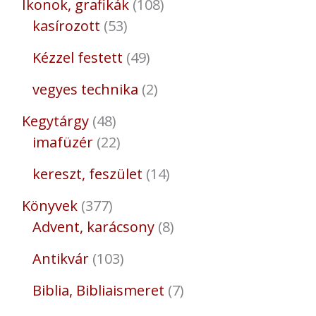
Ikonok, grafikák
108
kasírozott
53
Kézzel festett
49
vegyes technika
2
Kegytárgy
48
imafüzér
22
kereszt, feszület
14
Könyvek
377
Advent, karácsony
8
Antikvár
103
Biblia, Bibliaismeret
7