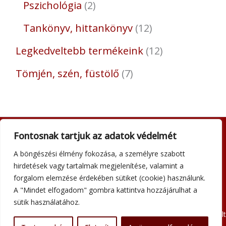
Pszichológia
2
Tankönyv, hittankönyv
12
Legkedveltebb termékeink
12
Tömjén, szén, füstölő
7
Fontosnak tartjuk az adatok védelmét
Adatkezelési tájékoztató
A böngészési élmény fokozása, a személyre szabott
Általános szerződési feltételek
hirdetések vagy tartalmak megjelenítése, valamint a
Impresszum
forgalom elemzése érdekében sütiket (cookie) használunk.
Szállítási információk
A "Mindet elfogadom" gombra kattintva hozzájárulhat a
Kapcsolat
sütik használatához.
Minden jog fenntartva © 2026 Szent Atanáz Könyv- és Kegytárgybolt