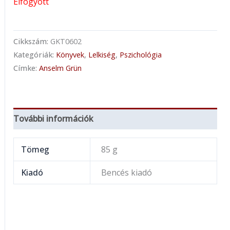
Elfogyott
Cikkszám:
GKT0602
Kategóriák:
Könyvek
,
Lelkiség
,
Pszichológia
Címke:
Anselm Grün
További információk
Tömeg
85 g
Kiadó
Bencés kiadó