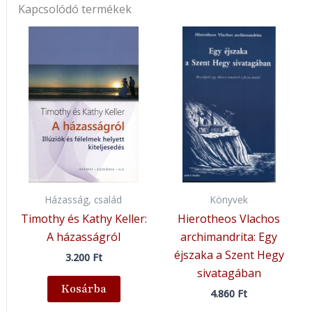
Kapcsolódó termékek
Házasság, család
Könyvek
Timothy és Kathy Keller:
Hierotheos Vlachos
A házasságról
archimandrita: Egy
éjszaka a Szent Hegy
3.200
Ft
sivatagában
Kosárba
4.860
Ft