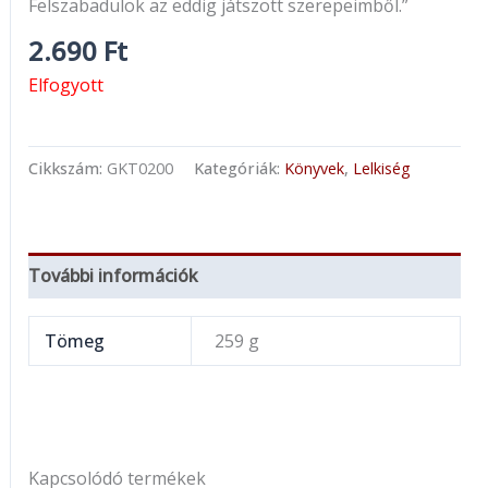
Felszabadulok az eddig játszott szerepeimből.”
2.690
Ft
Elfogyott
Cikkszám:
GKT0200
Kategóriák:
Könyvek
,
Lelkiség
További információk
Tömeg
259 g
Kapcsolódó termékek