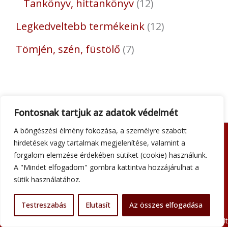
Tankönyv, hittankönyv
12
Legkedveltebb termékeink
12
Tömjén, szén, füstölő
7
Fontosnak tartjuk az adatok védelmét
A böngészési élmény fokozása, a személyre szabott
hirdetések vagy tartalmak megjelenítése, valamint a
Adatkezelési tájékoztató
forgalom elemzése érdekében sütiket (cookie) használunk.
Általános szerződési feltételek
A "Mindet elfogadom" gombra kattintva hozzájárulhat a
Impresszum
sütik használatához.
Szállítási információk
Kapcsolat
Testreszabás
Elutasít
Az összes elfogadása
Minden jog fenntartva © 2026 Szent Atanáz Könyv- és Kegytárgybolt