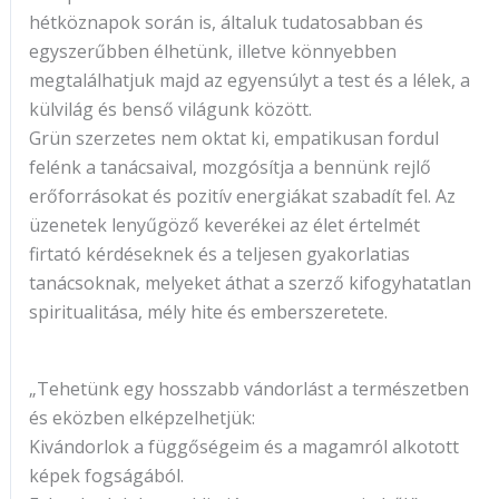
hétköznapok során is, általuk tudatosabban és
egyszerűbben élhetünk, illetve könnyebben
megtalálhatjuk majd az egyensúlyt a test és a lélek, a
külvilág és benső világunk között.
Grün szerzetes nem oktat ki, empatikusan fordul
felénk a tanácsaival, mozgósítja a bennünk rejlő
erőforrásokat és pozitív energiákat szabadít fel. Az
üzenetek lenyűgöző keverékei az élet értelmét
firtató kérdéseknek és a teljesen gyakorlatias
tanácsoknak, melyeket áthat a szerző kifogyhatatlan
spiritualitása, mély hite és emberszeretete.
„Tehetünk egy hosszabb vándorlást a természetben
és eközben elképzelhetjük:
Kivándorlok a függőségeim és a magamról alkotott
képek fogságából.