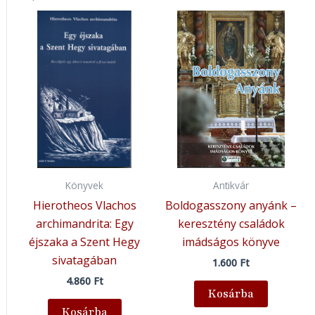
Könyvek
Antikvár
Hierotheos Vlachos
Boldogasszony anyánk –
archimandrita: Egy
keresztény családok
éjszaka a Szent Hegy
imádságos könyve
sivatagában
1.600
Ft
4.860
Ft
Kosárba
Kosárba