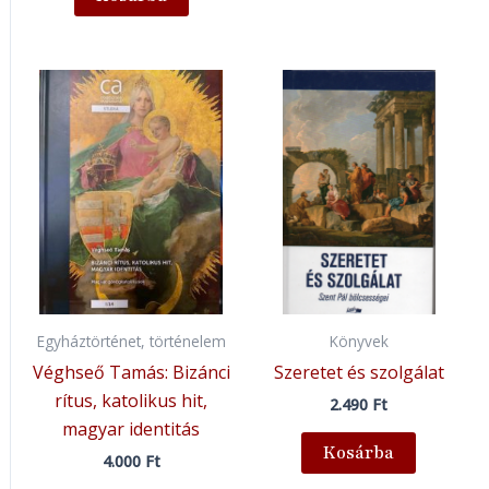
Egyháztörténet, történelem
Könyvek
Véghseő Tamás: Bizánci
Szeretet és szolgálat
rítus, katolikus hit,
2.490
Ft
magyar identitás
Kosárba
4.000
Ft