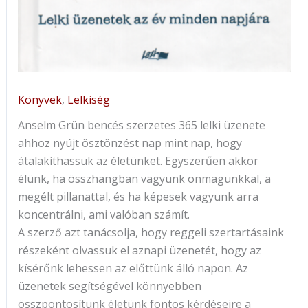
Könyvek
,
Lelkiség
Anselm ​Grün bencés szerzetes 365 lelki üzenete
ahhoz nyújt ösztönzést nap mint nap, hogy
átalakíthassuk az életünket. Egyszerűen akkor
élünk, ha összhangban vagyunk önmagunkkal, a
megélt pillanattal, és ha képesek vagyunk arra
koncentrálni, ami valóban számít.
A szerző azt tanácsolja, hogy reggeli szertartásaink
részeként olvassuk el aznapi üzenetét, hogy az
kísérőnk lehessen az előttünk álló napon. Az
üzenetek segítségével könnyebben
összpontosítunk életünk fontos kérdéseire a