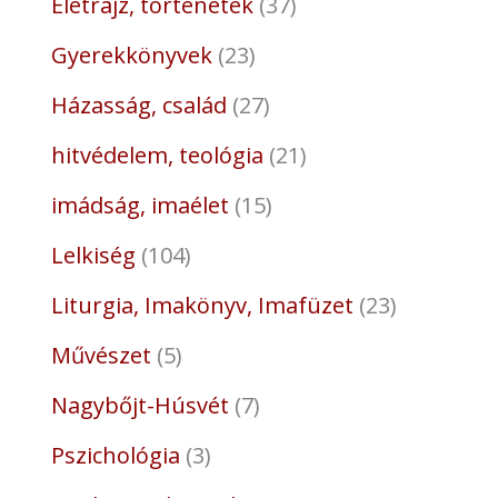
Életrajz, történetek
37
Gyerekkönyvek
23
Házasság, család
27
hitvédelem, teológia
21
imádság, imaélet
15
Lelkiség
104
Liturgia, Imakönyv, Imafüzet
23
Művészet
5
Nagybőjt-Húsvét
7
Pszichológia
3