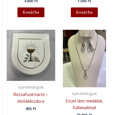
3.000
Ft
1.500
Ft
Kosárba
Kosárba
Ajándéktárgyak
Ajándéktárgyak
Rózsafüzértartó –
Ezüst lánc medállal,
elsőáldozásra
fülbevalóval
450
Ft