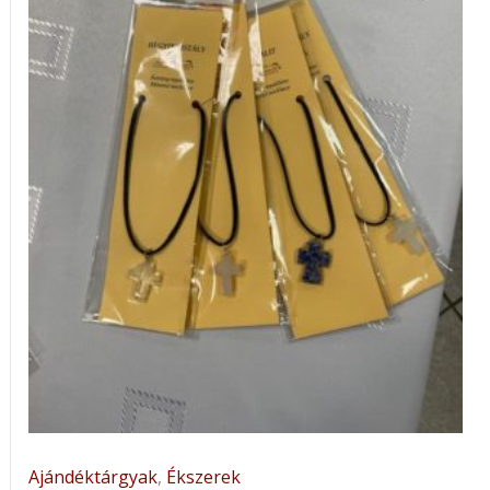
Ajándéktárgyak
,
Ékszerek