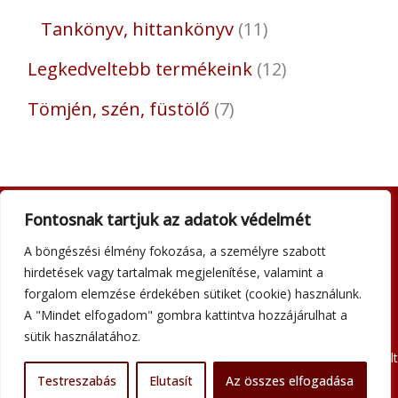
Tankönyv, hittankönyv
11
Legkedveltebb termékeink
12
Tömjén, szén, füstölő
7
Fontosnak tartjuk az adatok védelmét
Adatkezelési tájékoztató
A böngészési élmény fokozása, a személyre szabott
Általános szerződési feltételek
hirdetések vagy tartalmak megjelenítése, valamint a
Impresszum
forgalom elemzése érdekében sütiket (cookie) használunk.
Szállítási információk
A "Mindet elfogadom" gombra kattintva hozzájárulhat a
Kapcsolat
sütik használatához.
Minden jog fenntartva © 2026 Szent Atanáz Könyv- és Kegytárgybolt
Testreszabás
Elutasít
Budapest
Az összes elfogadása