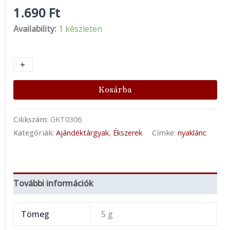
1.690
Ft
Availability:
1 készleten
+
-
Kosárba
Cikkszám:
GKT0306
Kategóriák:
Ajándéktárgyak
,
Ékszerek
Címke:
nyaklánc
További információk
Tömeg
5 g