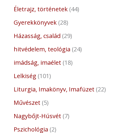
Életrajz, történetek
44
Gyerekkönyvek
28
Házasság, család
29
hitvédelem, teológia
24
imádság, imaélet
18
Lelkiség
101
Liturgia, Imakönyv, Imafüzet
22
Művészet
5
Nagybőjt-Húsvét
7
Pszichológia
2