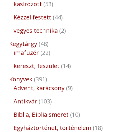
kasírozott
53
Kézzel festett
44
vegyes technika
2
Kegytárgy
48
imafüzér
22
kereszt, feszület
14
Könyvek
391
Advent, karácsony
9
Antikvár
103
Biblia, Bibliaismeret
10
Egyháztörténet, történelem
18