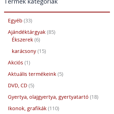
Termék kategóriák
Egyéb
33
Ajándéktárgyak
85
Ékszerek
6
karácsony
15
Akciós
1
Aktuális termékeink
5
DVD, CD
5
Gyertya, olajgyertya, gyertyatartó
18
Ikonok, grafikák
110