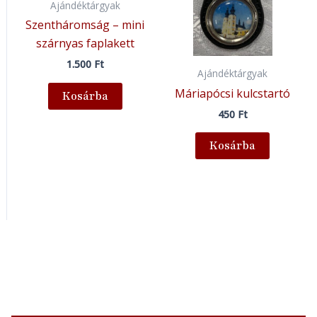
Ajándéktárgyak
Szentháromság – mini
szárnyas faplakett
1.500
Ft
Ajándéktárgyak
Máriapócsi kulcstartó
Kosárba
450
Ft
Kosárba