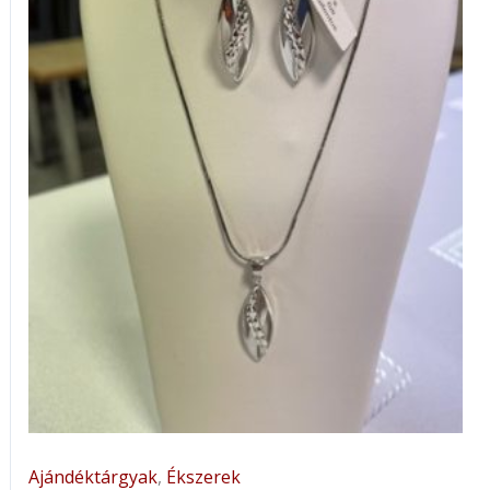
Ajándéktárgyak
,
Ékszerek