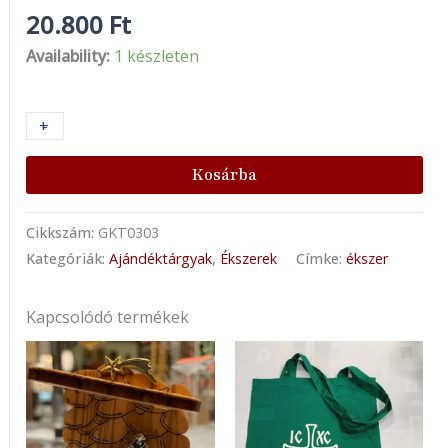
20.800
Ft
Availability:
1 készleten
+
-
Kosárba
Cikkszám:
GKT0303
Kategóriák:
Ajándéktárgyak
,
Ékszerek
Címke:
ékszer
Kapcsolódó termékek