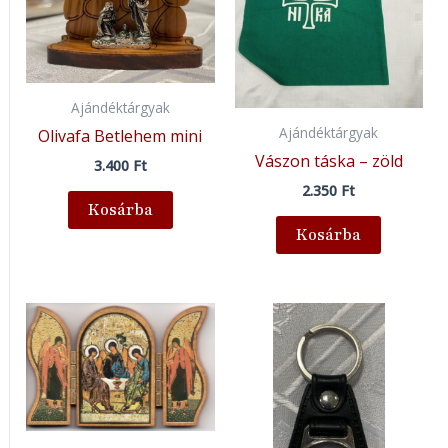
Ajándéktárgyak
Ajándéktárgyak
Olivafa Betlehem mini
Vászon táska – zöld
3.400
Ft
2.350
Ft
Kosárba
Kosárba