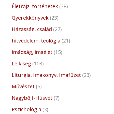
Életrajz, történetek
38
Gyerekkönyvek
23
Házasság, család
27
hitvédelem, teológia
21
imádság, imaélet
15
Lelkiség
103
Liturgia, Imakönyv, Imafüzet
23
Művészet
5
Nagybőjt-Húsvét
7
Pszichológia
3