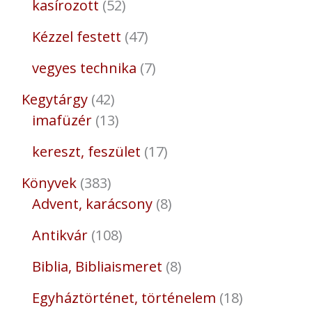
kasírozott
52
Kézzel festett
47
vegyes technika
7
Kegytárgy
42
imafüzér
13
kereszt, feszület
17
Könyvek
383
Advent, karácsony
8
Antikvár
108
Biblia, Bibliaismeret
8
Egyháztörténet, történelem
18