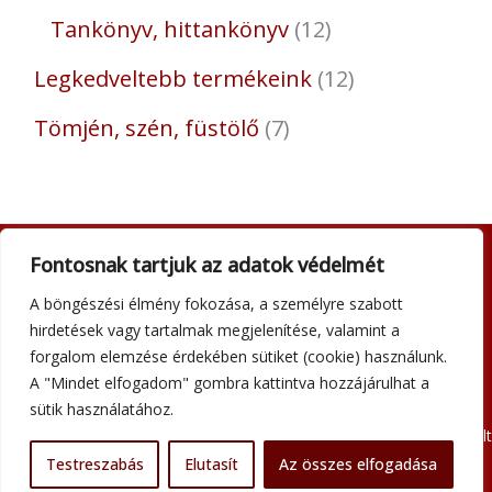
Tankönyv, hittankönyv
12
Legkedveltebb termékeink
12
Tömjén, szén, füstölő
7
Fontosnak tartjuk az adatok védelmét
Adatkezelési tájékoztató
A böngészési élmény fokozása, a személyre szabott
Általános szerződési feltételek
hirdetések vagy tartalmak megjelenítése, valamint a
Impresszum
forgalom elemzése érdekében sütiket (cookie) használunk.
Szállítási információk
A "Mindet elfogadom" gombra kattintva hozzájárulhat a
Kapcsolat
sütik használatához.
Minden jog fenntartva © 2026 Szent Atanáz Könyv- és Kegytárgybolt
Testreszabás
Elutasít
Budapest
Az összes elfogadása