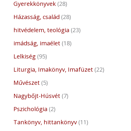
Gyerekkönyvek
28
Házasság, család
28
hitvédelem, teológia
23
imádság, imaélet
18
Lelkiség
95
Liturgia, Imakönyv, Imafüzet
22
Művészet
5
Nagybőjt-Húsvét
7
Pszichológia
2
Tankönyv, hittankönyv
11