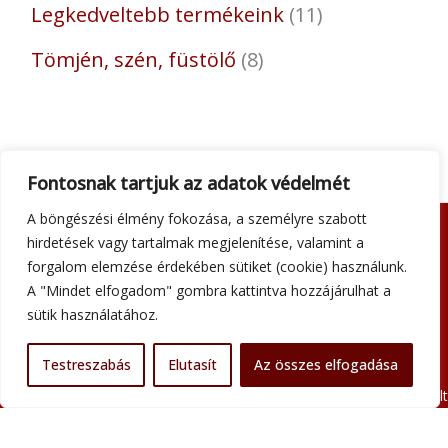
Legkedveltebb termékeink
11
Tömjén, szén, füstölő
8
Fontosnak tartjuk az adatok védelmét
A böngészési élmény fokozása, a személyre szabott
hirdetések vagy tartalmak megjelenítése, valamint a
Adatkezelési tájékoztató
forgalom elemzése érdekében sütiket (cookie) használunk.
Általános szerződési feltételek
A "Mindet elfogadom" gombra kattintva hozzájárulhat a
Impresszum
sütik használatához.
Szállítási információk
Kapcsolat
Testreszabás
Elutasít
Az összes elfogadása
Minden jog fenntartva © 2026 Szent Atanáz Könyv- és Kegytárgybolt
Budapest