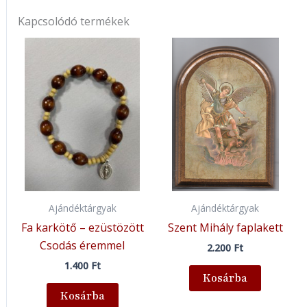
Kapcsolódó termékek
Ajándéktárgyak
Ajándéktárgyak
Fa karkötő – ezüstözött
Szent Mihály faplakett
Csodás éremmel
2.200
Ft
1.400
Ft
Kosárba
Kosárba