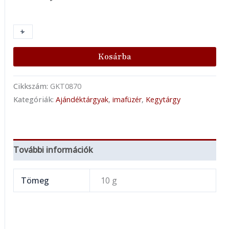
+
-
Kosárba
Cikkszám:
GKT0870
Kategóriák:
Ajándéktárgyak
,
imafüzér
,
Kegytárgy
További információk
Tömeg
10 g