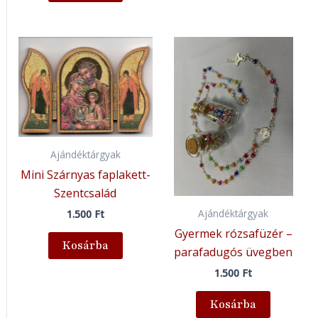
Ajándéktárgyak
Mini Szárnyas faplakett-
Szentcsalád
Ajándéktárgyak
1.500
Ft
Gyermek rózsafüzér –
Kosárba
parafadugós üvegben
1.500
Ft
Kosárba