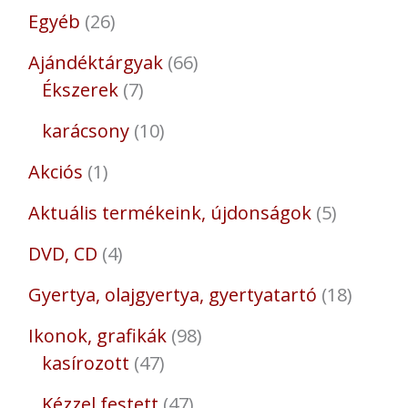
Egyéb
26
Ajándéktárgyak
66
Ékszerek
7
karácsony
10
Akciós
1
Aktuális termékeink, újdonságok
5
DVD, CD
4
Gyertya, olajgyertya, gyertyatartó
18
Ikonok, grafikák
98
kasírozott
47
Kézzel festett
47