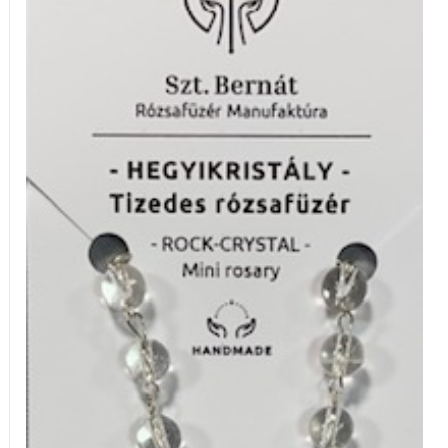
Hegyikristály
mennyiség