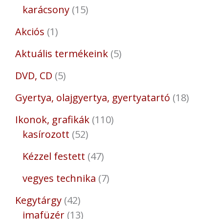
karácsony
15
Akciós
1
Aktuális termékeink
5
DVD, CD
5
Gyertya, olajgyertya, gyertyatartó
18
Ikonok, grafikák
110
kasírozott
52
Kézzel festett
47
vegyes technika
7
Kegytárgy
42
imafüzér
13