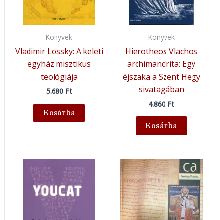
Könyvek
Könyvek
Vladimir Lossky: A keleti
Hierotheos Vlachos
egyház misztikus
archimandrita: Egy
teológiája
éjszaka a Szent Hegy
sivatagában
5.680
Ft
4.860
Ft
Kosárba
Kosárba