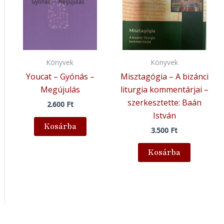
Könyvek
Könyvek
Youcat – Gyónás –
Misztagógia – A bizánci
Megújulás
liturgia kommentárjai –
szerkesztette: Baán
2.600
Ft
István
Kosárba
3.500
Ft
Kosárba