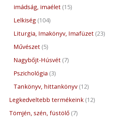
imádság, imaélet
15
Lelkiség
104
Liturgia, Imakönyv, Imafüzet
23
Művészet
5
Nagybőjt-Húsvét
7
Pszichológia
3
Tankönyv, hittankönyv
12
Legkedveltebb termékeink
12
Tömjén, szén, füstölő
7