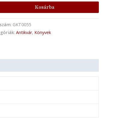
Kosárba
kszám:
GKT0055
góriák:
Antikvár
,
Könyvek