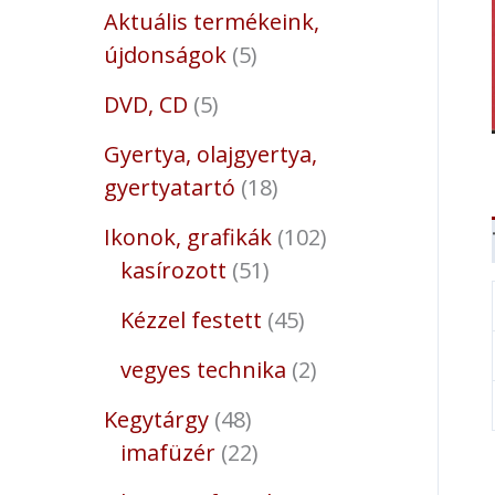
Aktuális termékeink,
újdonságok
5
DVD, CD
5
Gyertya, olajgyertya,
gyertyatartó
18
Ikonok, grafikák
102
kasírozott
51
Kézzel festett
45
vegyes technika
2
Kegytárgy
48
imafüzér
22