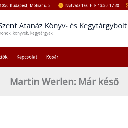
1056 Budapest, Molnár u. 3.
Nyitvatartás: H-P 13:30-17:30
Szent Atanáz Könyv- és Kegytárgybol
ikonok, könyvek, kegytárgyak
ciók
Kapcsolat
Kosár
Martin Werlen: Már késő