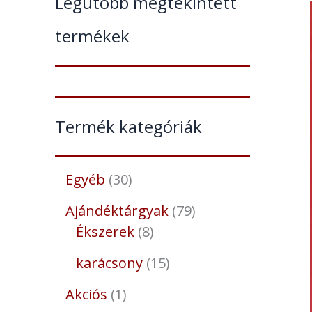
Legutóbb megtekintett
termékek
Termék kategóriák
Egyéb
30
Ajándéktárgyak
79
Ékszerek
8
karácsony
15
Akciós
1