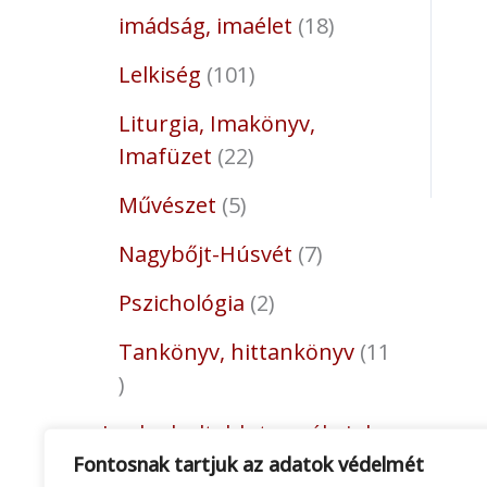
imádság, imaélet
18
Lelkiség
101
Liturgia, Imakönyv,
Imafüzet
22
Művészet
5
Nagybőjt-Húsvét
7
Pszichológia
2
Tankönyv, hittankönyv
11
Legkedveltebb termékeink
Fontosnak tartjuk az adatok védelmét
12