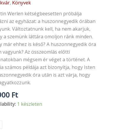
ikvár
,
Könyvek
tin
len:
tin Werlen kétségbeesetten próbálja
rázni az egyházat: a huszonnegyedik órában
ő
yunk. Változtatnunk kell, ha nem akarjuk,
nyiség
y a szemünk láttára omoljon ránk minden.
y már ehhez is késő? A huszonnegyedik óra
n vagyunk? Az összeomlás előtti
lanatokban mégsem ér véget a történet. A
ia számos példája azt bizonyítja, hogy Isten
uszonnegyedik óra után is azt várja, hogy
agyatkozzunk.
900
Ft
lability:
1 készleten