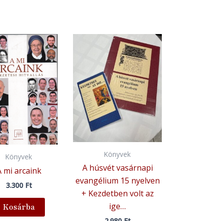
Könyvek
Könyvek
A húsvét vasárnapi
A mi arcaink
evangélium 15 nyelven
3.300
Ft
+ Kezdetben volt az
ige…
Kosárba
2.980
Ft