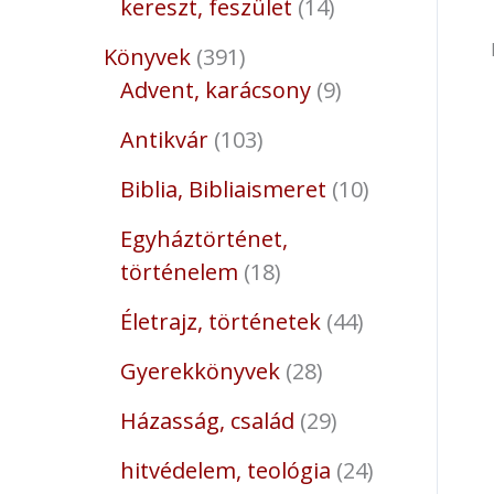
kereszt, feszület
14
Könyvek
391
Advent, karácsony
9
Antikvár
103
Biblia, Bibliaismeret
10
Egyháztörténet,
történelem
18
Életrajz, történetek
44
Gyerekkönyvek
28
Házasság, család
29
hitvédelem, teológia
24