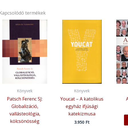
Kapcsolódó termékek
Könyvek
Könyvek
Patsch Ferenc SJ:
Youcat – A katolikus
Globalizáció,
egyház ifjúsági
vallásteológia,
katekizmusa
kölcsönösség
3.950
Ft