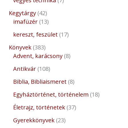
vegyes technika
7
Kegytárgy
42
imafüzér
13
kereszt, feszület
17
Könyvek
383
Advent, karácsony
8
Antikvár
108
Biblia, Bibliaismeret
8
Egyháztörténet, történelem
18
Életrajz, történetek
37
Gyerekkönyvek
23