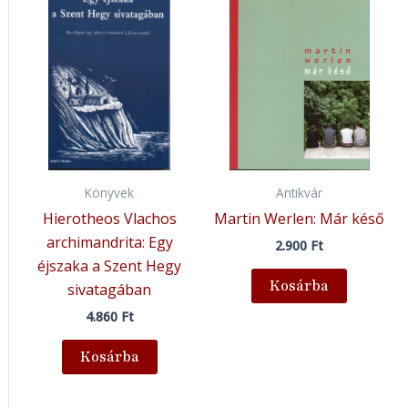
Könyvek
Antikvár
Hierotheos Vlachos
Martin Werlen: Már késő
archimandrita: Egy
2.900
Ft
éjszaka a Szent Hegy
Kosárba
sivatagában
4.860
Ft
Kosárba