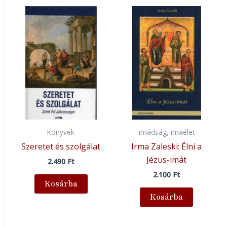
Könyvek
imádság, imaélet
Szeretet és szolgálat
Irma Zaleski: Élni a
Jézus-imát
2.490
Ft
2.100
Ft
Kosárba
Kosárba