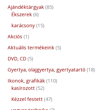
Ajándéktárgyak
85
Ékszerek
6
karácsony
15
Akciós
1
Aktuális termékeink
5
DVD, CD
5
Gyertya, olajgyertya, gyertyatartó
18
Ikonok, grafikák
110
kasírozott
52
Kézzel festett
47