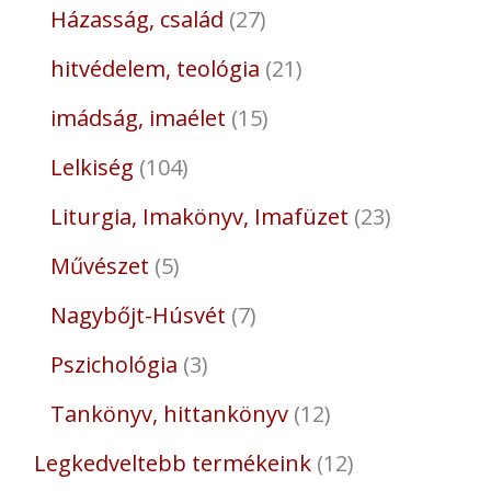
Házasság, család
27
hitvédelem, teológia
21
imádság, imaélet
15
Lelkiség
104
Liturgia, Imakönyv, Imafüzet
23
Művészet
5
Nagybőjt-Húsvét
7
Pszichológia
3
Tankönyv, hittankönyv
12
Legkedveltebb termékeink
12