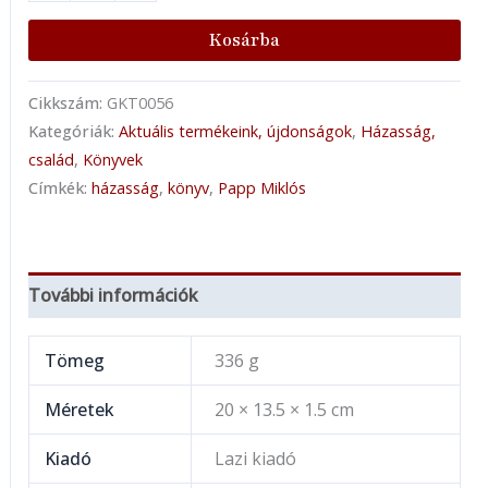
Kosárba
Cikkszám:
GKT0056
Kategóriák:
Aktuális termékeink, újdonságok
,
Házasság,
család
,
Könyvek
Címkék:
házasság
,
könyv
,
Papp Miklós
További információk
Tömeg
336 g
Méretek
20 × 13.5 × 1.5 cm
Kiadó
Lazi kiadó