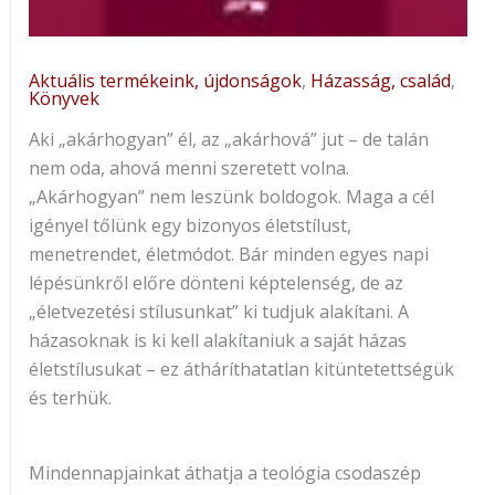
Aktuális termékeink, újdonságok
,
Házasság, család
,
Könyvek
Aki „akárhogyan” él, az „akárhová” jut – de talán
nem oda, ahová menni szeretett volna.
„Akárhogyan” nem leszünk boldogok. Maga a cél
igényel tőlünk egy bizonyos életstílust,
menetrendet, életmódot. Bár minden egyes napi
lépésünkről előre dönteni képtelenség, de az
„életvezetési stílusunkat” ki tudjuk alakítani. A
házasoknak is ki kell alakítaniuk a saját házas
életstílusukat – ez átháríthatatlan kitüntetettségük
és terhük.
Mindennapjainkat áthatja a teológia csodaszép