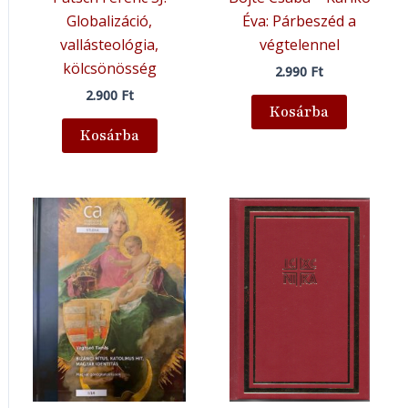
Globalizáció,
Éva: Párbeszéd a
vallásteológia,
végtelennel
kölcsönösség
2.990
Ft
2.900
Ft
Kosárba
Kosárba