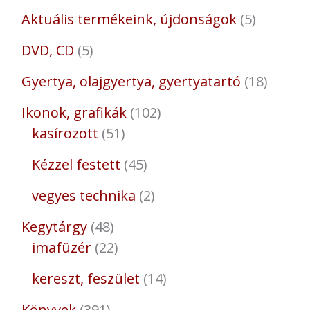
Aktuális termékeink, újdonságok
5
DVD, CD
5
Gyertya, olajgyertya, gyertyatartó
18
Ikonok, grafikák
102
kasírozott
51
Kézzel festett
45
vegyes technika
2
Kegytárgy
48
imafüzér
22
kereszt, feszület
14
Könyvek
391