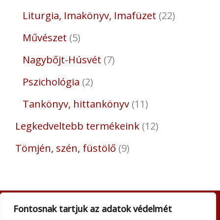
Liturgia, Imakönyv, Imafüzet
22
Művészet
5
Nagybőjt-Húsvét
7
Pszichológia
2
Tankönyv, hittankönyv
11
Legkedveltebb termékeink
12
Tömjén, szén, füstölő
9
Fontosnak tartjuk az adatok védelmét
Adatkezelési tájékoztató