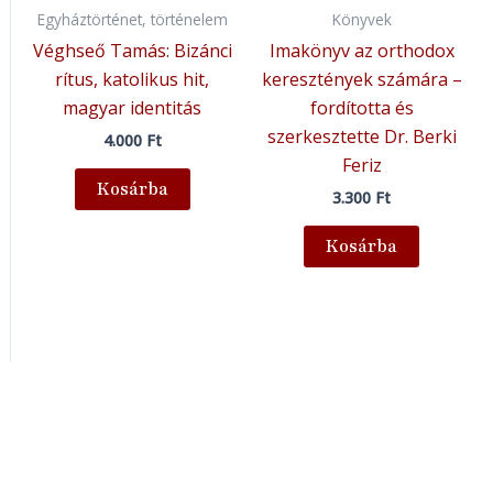
Egyháztörténet, történelem
Könyvek
Véghseő Tamás: Bizánci
Imakönyv az orthodox
rítus, katolikus hit,
keresztények számára –
magyar identitás
fordította és
szerkesztette Dr. Berki
4.000
Ft
Feriz
Kosárba
3.300
Ft
Kosárba