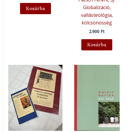
Globalizáció,
Kosárba
vallásteológia,
kölcsönösség
2.900
Ft
Kosárba