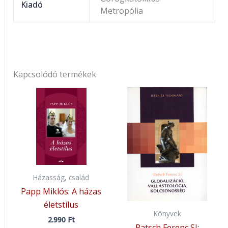
Kiadó
Metropólia
Kapcsolódó termékek
Házasság, család
Papp Miklós: A házas
életstílus
Könyvek
2.990
Ft
Patsch Ferenc SJ: