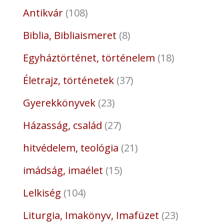
Antikvár
108
Biblia, Bibliaismeret
8
Egyháztörténet, történelem
18
Életrajz, történetek
37
Gyerekkönyvek
23
Házasság, család
27
hitvédelem, teológia
21
imádság, imaélet
15
Lelkiség
104
Liturgia, Imakönyv, Imafüzet
23