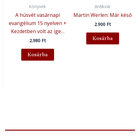
Könyvek
Antikvár
A húsvét vasárnapi
Martin Werlen: Már késő
evangélium 15 nyelven +
2.900
Ft
Kezdetben volt az ige…
Kosárba
2.980
Ft
Kosárba