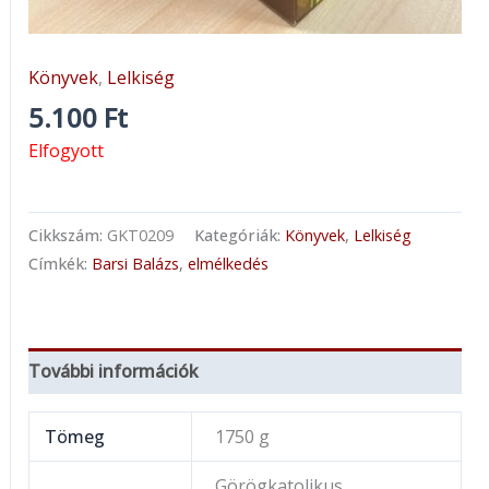
Könyvek
,
Lelkiség
5.100
Ft
Elfogyott
Cikkszám:
GKT0209
Kategóriák:
Könyvek
,
Lelkiség
Címkék:
Barsi Balázs
,
elmélkedés
További információk
Tömeg
1750 g
Görögkatolikus