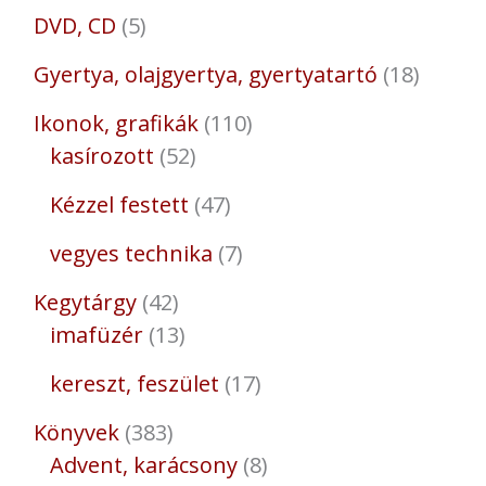
DVD, CD
5
Gyertya, olajgyertya, gyertyatartó
18
Ikonok, grafikák
110
kasírozott
52
Kézzel festett
47
vegyes technika
7
Kegytárgy
42
imafüzér
13
kereszt, feszület
17
Könyvek
383
Advent, karácsony
8