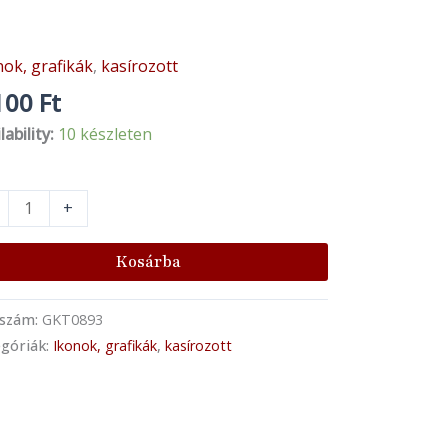
nok, grafikák
,
kasírozott
onulás
uzsálembe
100
Ft
n
lability:
10 készleten
nyiség
+
Kosárba
kszám:
GKT0893
góriák:
Ikonok, grafikák
,
kasírozott