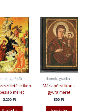
konok, grafikák
Ikonok, grafikák
us születése ikon
Máriapócsi ikon –
peslap méret
gyufa méret
2.200
Ft
800
Ft
Kosárba
Kosárba