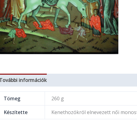
További információk
Tömeg
260 g
Készítette
Kenethozókról elnevezett női monos