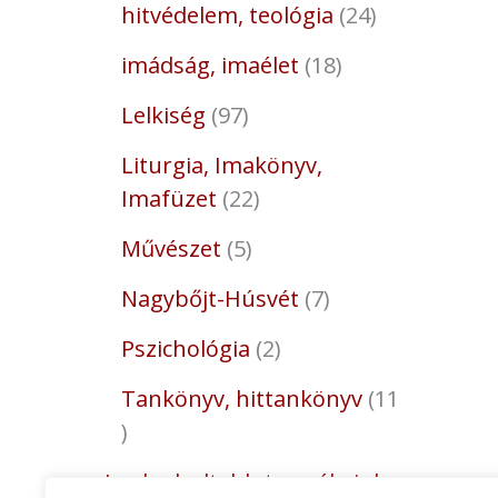
hitvédelem, teológia
24
imádság, imaélet
18
Lelkiség
97
Liturgia, Imakönyv,
Imafüzet
22
Művészet
5
Nagybőjt-Húsvét
7
Pszichológia
2
Tankönyv, hittankönyv
11
Legkedveltebb termékeink