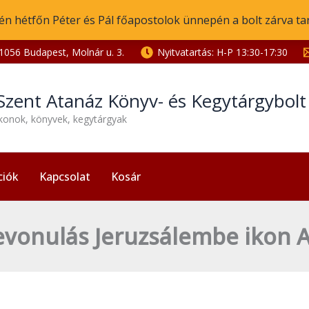
én hétfőn Péter és Pál főapostolok ünnepén a bolt zárva ta
1056 Budapest, Molnár u. 3.
Nyitvatartás: H-P 13:30-17:30
Szent Atanáz Könyv- és Kegytárgybol
ikonok, könyvek, kegytárgyak
ciók
Kapcsolat
Kosár
evonulás Jeruzsálembe ikon A