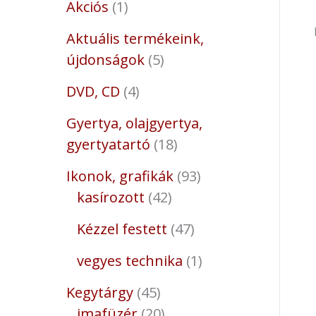
Akciós
1
Aktuális termékeink,
újdonságok
5
DVD, CD
4
Gyertya, olajgyertya,
gyertyatartó
18
Ikonok, grafikák
93
kasírozott
42
Kézzel festett
47
vegyes technika
1
Kegytárgy
45
imafüzér
20