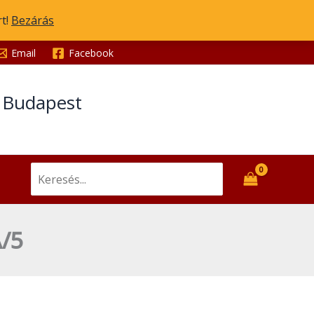
A/5
rt!
Bezárás
mennyiség
Email
Facebook
t Budapest
Search
for:
/5