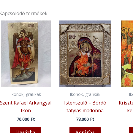
Kapcsolódó termékek
Ikonok, grafikák
Ikonok, grafikák
I
Szent Rafael Arkangyal
Istenszülő – Bordó
Kriszt
Ikon
fátylas madonna
ké
76.000
Ft
78.000
Ft
Kosárba
Kosárba