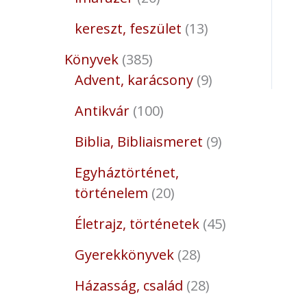
kereszt, feszület
13
Könyvek
385
Advent, karácsony
9
Antikvár
100
Biblia, Bibliaismeret
9
Egyháztörténet,
történelem
20
Életrajz, történetek
45
Gyerekkönyvek
28
Házasság, család
28