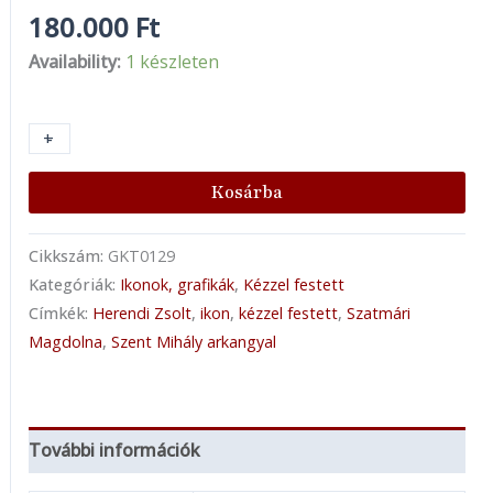
180.000
Ft
Availability:
1 készleten
+
-
Kosárba
Cikkszám:
GKT0129
Kategóriák:
Ikonok, grafikák
,
Kézzel festett
Címkék:
Herendi Zsolt
,
ikon
,
kézzel festett
,
Szatmári
Magdolna
,
Szent Mihály arkangyal
További információk