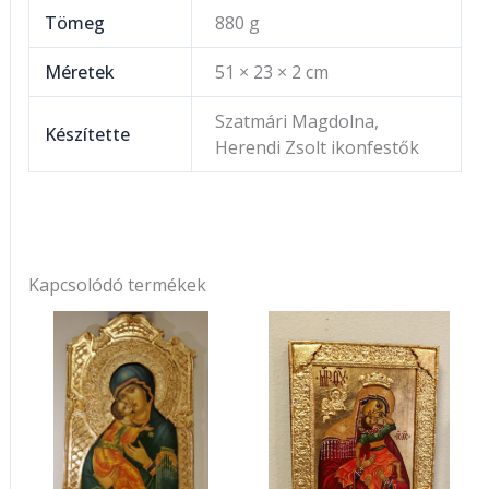
Tömeg
880 g
Méretek
51 × 23 × 2 cm
Szatmári Magdolna,
Készítette
Herendi Zsolt ikonfestők
Kapcsolódó termékek