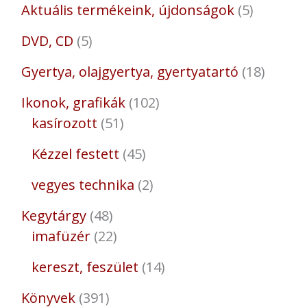
Aktuális termékeink, újdonságok
5
DVD, CD
5
Gyertya, olajgyertya, gyertyatartó
18
Ikonok, grafikák
102
kasírozott
51
Kézzel festett
45
vegyes technika
2
Kegytárgy
48
imafüzér
22
kereszt, feszület
14
Könyvek
391