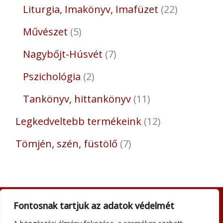
Liturgia, Imakönyv, Imafüzet
22
Művészet
5
Nagybőjt-Húsvét
7
Pszichológia
2
Tankönyv, hittankönyv
11
Legkedveltebb termékeink
12
Tömjén, szén, füstölő
7
Fontosnak tartjuk az adatok védelmét
Adatkezelési tájékoztató