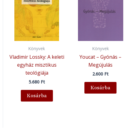
Könyvek
Könyvek
Vladimir Lossky: A keleti
Youcat – Gyónás –
egyház misztikus
Megújulás
teológiája
2.600
Ft
5.680
Ft
Kosárba
Kosárba