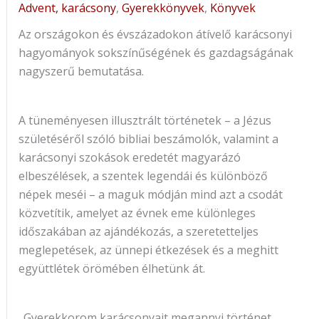
Advent, karácsony
,
Gyerekkönyvek
,
Könyvek
Az országokon és évszázadokon átívelő karácsonyi
hagyományok sokszínűségének és gazdagságának
nagyszerű bemutatása.
A tüneményesen illusztrált történetek – a Jézus
születéséről szóló bibliai beszámolók, valamint a
karácsonyi szokások eredetét magyarázó
elbeszélések, a szentek legendái és különböző
népek meséi – a maguk módján mind azt a csodát
közvetítik, amelyet az évnek eme különleges
időszakában az ajándékozás, a szeretetteljes
meglepetések, az ünnepi étkezések és a meghitt
együttlétek örömében élhetünk át.
„Gyerekkorom karácsonyait megannyi történet