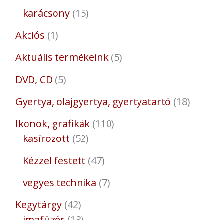
karácsony
15
Akciós
1
Aktuális termékeink
5
DVD, CD
5
Gyertya, olajgyertya, gyertyatartó
18
Ikonok, grafikák
110
kasírozott
52
Kézzel festett
47
vegyes technika
7
Kegytárgy
42
imafüzér
13