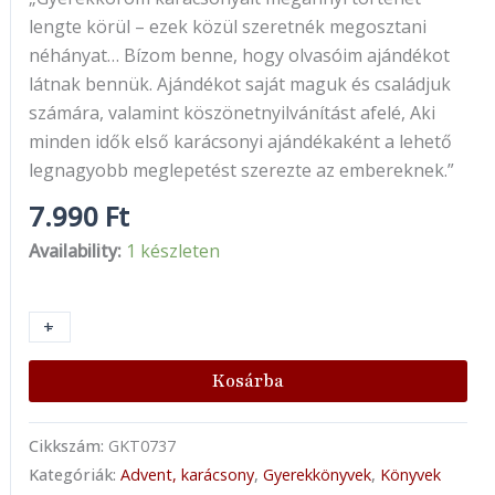
lengte körül – ezek közül szeretnék megosztani
néhányat… Bízom benne, hogy olvasóim ajándékot
látnak bennük. Ajándékot saját maguk és családjuk
számára, valamint köszönetnyilvánítást afelé, Aki
minden idők első karácsonyi ajándékaként a lehető
legnagyobb meglepetést szerezte az embereknek.”
7.990
Ft
Availability:
1 készleten
+
-
Kosárba
Cikkszám:
GKT0737
Kategóriák:
Advent, karácsony
,
Gyerekkönyvek
,
Könyvek