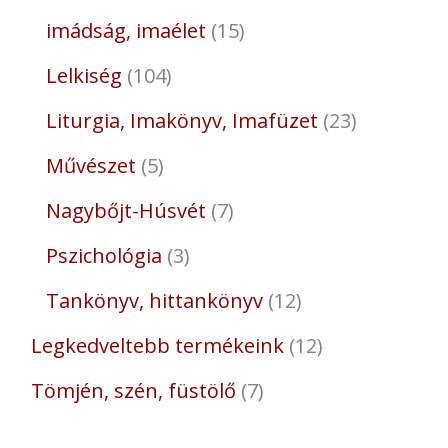
imádság, imaélet
15
Lelkiség
104
Liturgia, Imakönyv, Imafüzet
23
Művészet
5
Nagybőjt-Húsvét
7
Pszichológia
3
Tankönyv, hittankönyv
12
Legkedveltebb termékeink
12
Tömjén, szén, füstölő
7