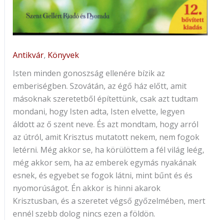
Antikvár
,
Könyvek
Isten minden gonoszság ellenére bízik az
emberiségben. Szovátán, az égő ház előtt, amit
másoknak szeretetből építettünk, csak azt tudtam
mondani, hogy Isten adta, Isten elvette, legyen
áldott az ő szent neve. És azt mondtam, hogy arról
az útról, amit Krisztus mutatott nekem, nem fogok
letérni. Még akkor se, ha körülöttem a fél világ leég,
még akkor sem, ha az emberek egymás nyakának
esnek, és egyebet se fogok látni, mint bűnt és és
nyomorúságot. Én akkor is hinni akarok
Krisztusban, és a szeretet végső győzelmében, mert
ennél szebb dolog nincs ezen a földön.