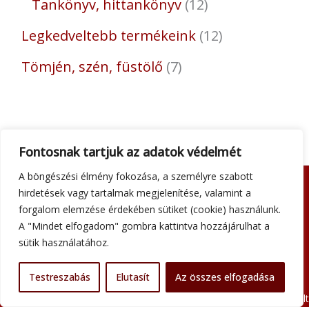
Tankönyv, hittankönyv
12
Legkedveltebb termékeink
12
Tömjén, szén, füstölő
7
Fontosnak tartjuk az adatok védelmét
A böngészési élmény fokozása, a személyre szabott
hirdetések vagy tartalmak megjelenítése, valamint a
Adatkezelési tájékoztató
forgalom elemzése érdekében sütiket (cookie) használunk.
Általános szerződési feltételek
A "Mindet elfogadom" gombra kattintva hozzájárulhat a
Impresszum
sütik használatához.
Szállítási információk
Kapcsolat
Testreszabás
Elutasít
Az összes elfogadása
Minden jog fenntartva © 2026 Szent Atanáz Könyv- és Kegytárgybolt