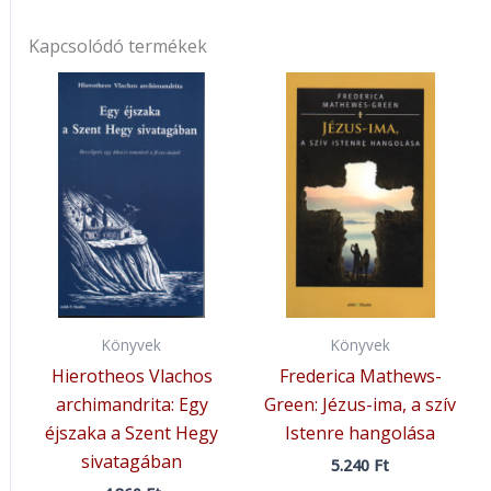
Kapcsolódó termékek
Könyvek
Könyvek
Hierotheos Vlachos
Frederica Mathews-
archimandrita: Egy
Green: Jézus-ima, a szív
éjszaka a Szent Hegy
Istenre hangolása
sivatagában
5.240
Ft