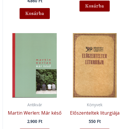
4.860
Ft
Kosárba
Kosárba
Antikvár
Könyvek
Martin Werlen: Már késő
Előszenteltek liturgiája
2.900
Ft
550
Ft