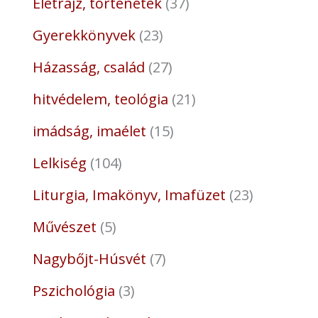
Életrajz, történetek
37
Gyerekkönyvek
23
Házasság, család
27
hitvédelem, teológia
21
imádság, imaélet
15
Lelkiség
104
Liturgia, Imakönyv, Imafüzet
23
Művészet
5
Nagybőjt-Húsvét
7
Pszichológia
3