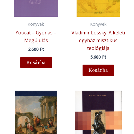
Könyvek
Könyvek
Youcat – Gyónás –
Vladimir Lossky: A keleti
Megújulás
egyház misztikus
teológiája
2.600
Ft
5.680
Ft
Kosárba
Kosárba