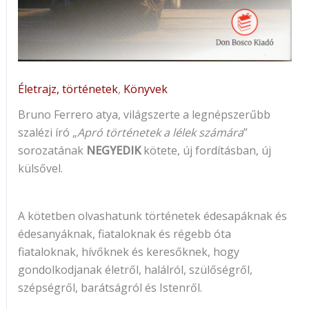
Életrajz, történetek
,
Könyvek
Bruno Ferrero atya, világszerte a legnépszerűbb
szalézi író „
Apró történetek a lélek számára
”
sorozatának
NEGYEDIK
kötete, új fordításban, új
külsővel.
A kötetben olvashatunk történetek édesapáknak és
édesanyáknak, fiataloknak és régebb óta
fiataloknak, hívőknek és keresőknek, hogy
gondolkodjanak életről, halálról, szülőségről,
szépségről, barátságról és Istenről.