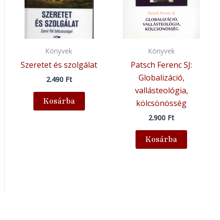
Könyvek
Könyvek
Szeretet és szolgálat
Patsch Ferenc SJ:
Globalizáció,
2.490
Ft
vallásteológia,
Kosárba
kölcsönösség
2.900
Ft
Kosárba