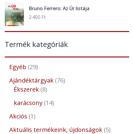
Bruno Ferrero: Az Úr listája
2.400
Ft
Termék kategóriák
Egyéb
29
Ajándéktárgyak
76
Ékszerek
8
karácsony
14
Akciós
1
Aktuális termékeink, újdonságok
5