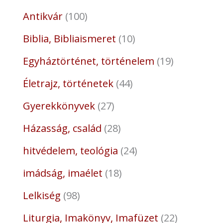
Antikvár
100
Biblia, Bibliaismeret
10
Egyháztörténet, történelem
19
Életrajz, történetek
44
Gyerekkönyvek
27
Házasság, család
28
hitvédelem, teológia
24
imádság, imaélet
18
Lelkiség
98
Liturgia, Imakönyv, Imafüzet
22