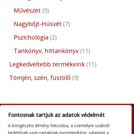
Művészet
5
Nagybőjt-Húsvét
7
Pszichológia
2
Tankönyv, hittankönyv
11
Legkedveltebb termékeink
11
Tömjén, szén, füstölő
9
Fontosnak tartjuk az adatok védelmét
Adatkezelési tájékoztató
A böngészési élmény fokozása, a személyre szabott
Általános szerződési feltételek
hirdetések vagy tartalmak megjelenítése, valamint a