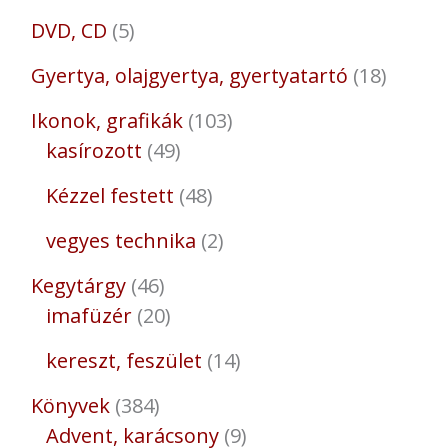
DVD, CD
5
Gyertya, olajgyertya, gyertyatartó
18
Ikonok, grafikák
103
kasírozott
49
Kézzel festett
48
vegyes technika
2
Kegytárgy
46
imafüzér
20
kereszt, feszület
14
Könyvek
384
Advent, karácsony
9