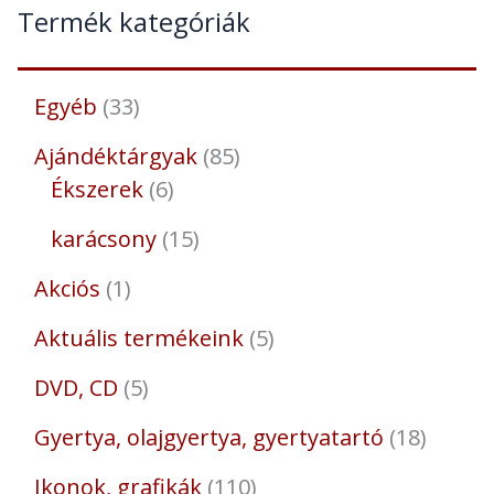
Termék kategóriák
Egyéb
33
Ajándéktárgyak
85
Ékszerek
6
karácsony
15
Akciós
1
Aktuális termékeink
5
DVD, CD
5
Gyertya, olajgyertya, gyertyatartó
18
Ikonok, grafikák
110