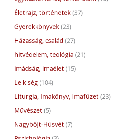
Életrajz, történetek
37
Gyerekkönyvek
23
Házasság, család
27
hitvédelem, teológia
21
imádság, imaélet
15
Lelkiség
104
Liturgia, Imakönyv, Imafüzet
23
Művészet
5
Nagybőjt-Húsvét
7
Pszichológia
3