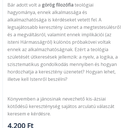
Bár adott volt a
görög filozófia
teológiai
hagyománya, ennek alkalmassága és
alkalmazhatósága is kérdéseket vetett fel. A
legsajátosabb keresztény üzenet a megtestesülésről
és a megváltásról, valamint ennek implikációi (az
isteni Hármasságról) különös próbakövei voltak
ennek az alkalmazhatóságnak. Ezért a teológia
születését útkeresések jellemzik: a nyelv, a logika, a
szisztematikus gondolkodás mennyiben és hogyan
hordozhatja a keresztény üzenetet? Hogyan lehet,
illetve kell Istenről beszélni?
Könyvemben a jánosinak nevezhető kis-ázsiai
kötődésű kereszténység sajátos arculatú válaszát
keresem e kérdésre.
4.200
Ft