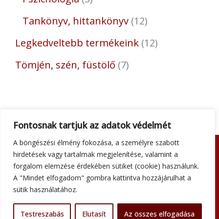
Tankönyv, hittankönyv
12
Legkedveltebb termékeink
12
Tömjén, szén, füstölő
7
Fontosnak tartjuk az adatok védelmét
A böngészési élmény fokozása, a személyre szabott
hirdetések vagy tartalmak megjelenítése, valamint a
Adatkezelési tájékoztató
forgalom elemzése érdekében sütiket (cookie) használunk.
Általános szerződési feltételek
A "Mindet elfogadom" gombra kattintva hozzájárulhat a
Impresszum
sütik használatához.
Szállítási információk
Kapcsolat
Testreszabás
Elutasít
Az összes elfogadása