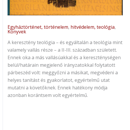
Egyháztörténet, történelem
,
hitvédelem, teológia
,
Könyvek
A keresztény teológia – és egyáltalán a teológia mint
valamely vallás része – a II-III. században született.
Ennek oka a más vallásúakkal és a kereszténységen
belül/határain megjelenő irányzatokkal folytatott
párbeszéd volt: meggyőzni a másikat, megvédeni a
helyes tanítást és gyakorlatot, egyértelmű utat
mutatni a követőknek. Ennek hatékony módja
azonban korántsem volt egyértelmű.