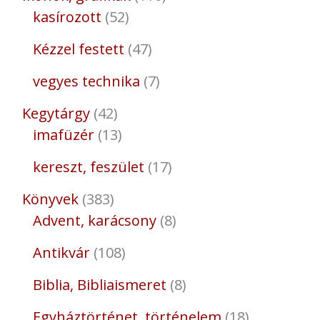
kasírozott
52
Kézzel festett
47
vegyes technika
7
Kegytárgy
42
imafüzér
13
kereszt, feszület
17
Könyvek
383
Advent, karácsony
8
Antikvár
108
Biblia, Bibliaismeret
8
Egyháztörténet, történelem
18