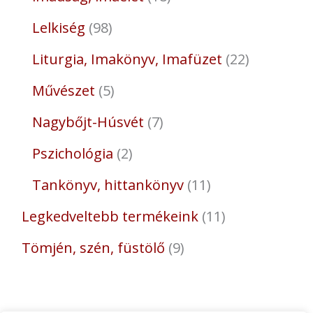
Lelkiség
98
Liturgia, Imakönyv, Imafüzet
22
Művészet
5
Nagybőjt-Húsvét
7
Pszichológia
2
Tankönyv, hittankönyv
11
Legkedveltebb termékeink
11
Tömjén, szén, füstölő
9