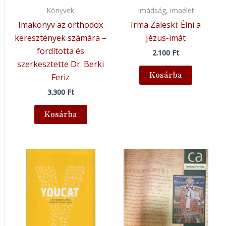
Könyvek
imádság, imaélet
Imakönyv az orthodox
Irma Zaleski: Élni a
keresztények számára –
Jézus-imát
fordította és
2.100
Ft
szerkesztette Dr. Berki
Kosárba
Feriz
3.300
Ft
Kosárba