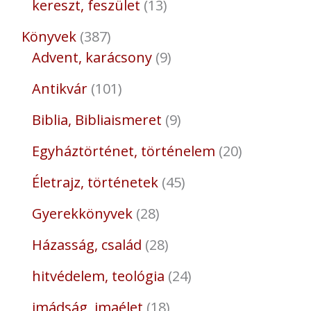
kereszt, feszület
13
Könyvek
387
Advent, karácsony
9
Antikvár
101
Biblia, Bibliaismeret
9
Egyháztörténet, történelem
20
Életrajz, történetek
45
Gyerekkönyvek
28
Házasság, család
28
hitvédelem, teológia
24
imádság, imaélet
18