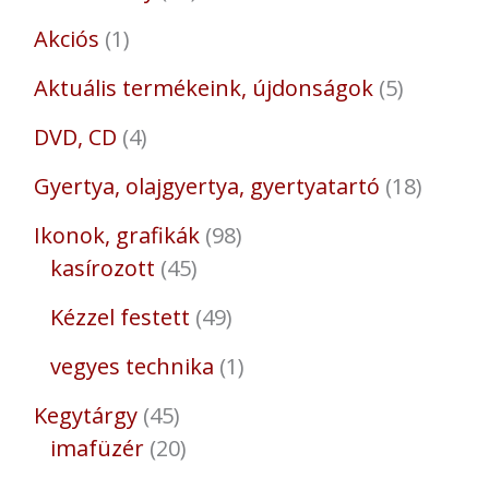
Akciós
1
Aktuális termékeink, újdonságok
5
DVD, CD
4
Gyertya, olajgyertya, gyertyatartó
18
Ikonok, grafikák
98
kasírozott
45
Kézzel festett
49
vegyes technika
1
Kegytárgy
45
imafüzér
20