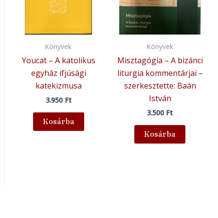
Könyvek
Könyvek
Youcat – A katolikus
Misztagógia – A bizánci
egyház ifjúsági
liturgia kommentárjai –
katekizmusa
szerkesztette: Baán
István
3.950
Ft
3.500
Ft
Kosárba
Kosárba