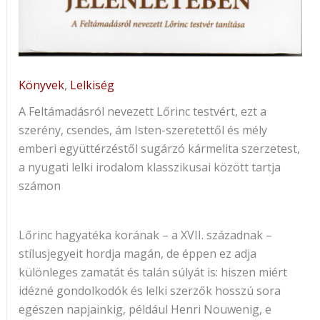
Könyvek
,
Lelkiség
A Feltámadásról nevezett Lőrinc testvért, ezt a
szerény, csendes, ám Isten-szeretettől és mély
emberi együttérzéstől sugárzó kármelita szerzetest,
a nyugati lelki irodalom klasszikusai között tartja
számon
Lőrinc hagyatéka korának – a XVII. századnak –
stílusjegyeit hordja magán, de éppen ez adja
különleges zamatát és talán súlyát is: hiszen miért
idézné gondolkodók és lelki szerzők hosszú sora
egészen napjainkig, például Henri Nouwenig, e