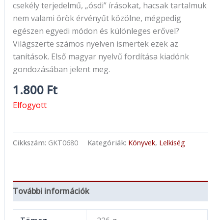
csekély terjedelmű, „ósdi” írásokat, hacsak tartalmuk
nem valami örök érvényűt közölne, mégpedig
egészen egyedi módon és különleges erővel?
Világszerte számos nyelven ismertek ezek az
tanítások. Első magyar nyelvű fordítása kiadónk
gondozásában jelent meg.
1.800
Ft
Elfogyott
Cikkszám:
GKT0680
Kategóriák:
Könyvek
,
Lelkiség
További információk