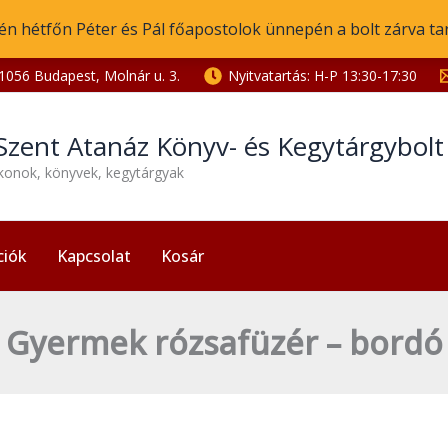
én hétfőn Péter és Pál főapostolok ünnepén a bolt zárva ta
1056 Budapest, Molnár u. 3.
Nyitvatartás: H-P 13:30-17:30
Szent Atanáz Könyv- és Kegytárgybol
ikonok, könyvek, kegytárgyak
ciók
Kapcsolat
Kosár
Gyermek rózsafüzér – bordó