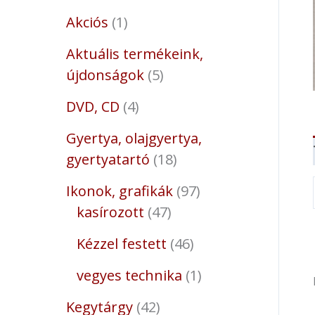
Akciós
1
Aktuális termékeink,
újdonságok
5
DVD, CD
4
Gyertya, olajgyertya,
gyertyatartó
18
Ikonok, grafikák
97
kasírozott
47
Kézzel festett
46
vegyes technika
1
Kegytárgy
42