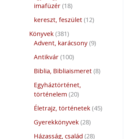
imafüzér
18
kereszt, feszület
12
Könyvek
381
Advent, karácsony
9
Antikvár
100
Biblia, Bibliaismeret
8
Egyháztörténet,
történelem
20
Életrajz, történetek
45
Gyerekkönyvek
28
Házasság, család
28