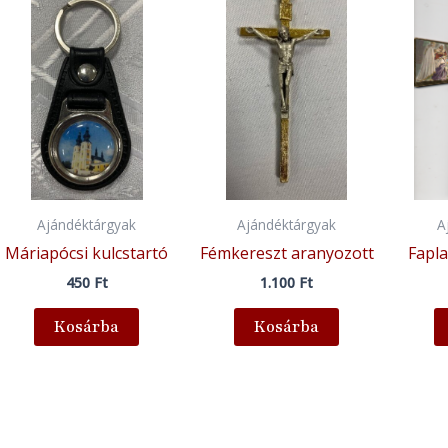
Ajándéktárgyak
Ajándéktárgyak
A
Máriapócsi kulcstartó
Fémkereszt aranyozott
Fapla
450
Ft
1.100
Ft
Kosárba
Kosárba