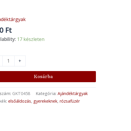
ndéktárgyak
rmek
safüzér
00
Ft
lability:
17 készleten
dó
nyiség
+
Kosárba
kszám:
GKT0458
Kategória:
Ajándéktárgyak
kék:
elsőáldozás
,
gyerekeknek
,
rózsafüzér