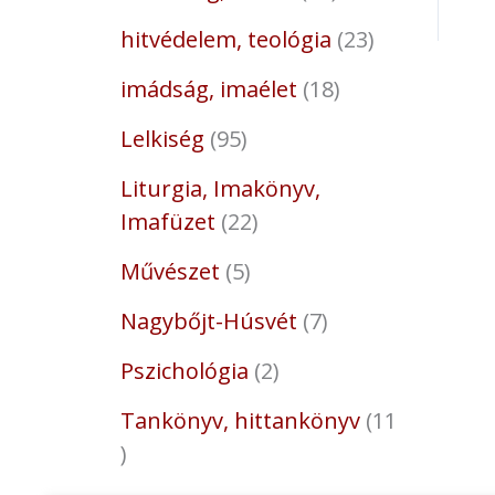
hitvédelem, teológia
23
imádság, imaélet
18
Lelkiség
95
Liturgia, Imakönyv,
Imafüzet
22
Művészet
5
Nagybőjt-Húsvét
7
Pszichológia
2
Tankönyv, hittankönyv
11