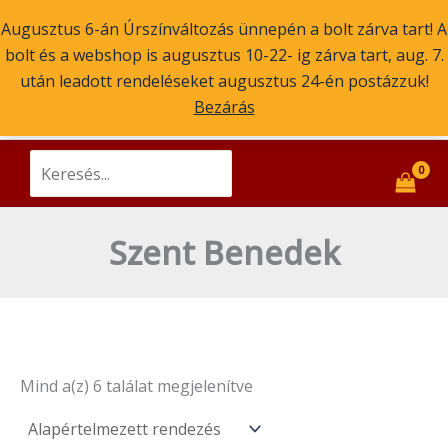
Skip
Augusztus 6-án Úrszínváltozás ünnepén a bolt zárva tart! A
to
bolt és a webshop is augusztus 10-22- ig zárva tart, aug. 7.
content
Main
után leadott rendeléseket augusztus 24-én postázzuk!
Szent Atanáz Könyv- és Kegytárgybolt
Budapest
Bezárás
Men
ikonok, könyvek, kegytárgyak
Search
for:
Szent Benedek
Mind a(z) 6 találat megjelenítve