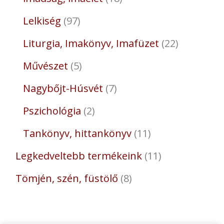
Lelkiség
97
Liturgia, Imakönyv, Imafüzet
22
Művészet
5
Nagybőjt-Húsvét
7
Pszichológia
2
Tankönyv, hittankönyv
11
Legkedveltebb termékeink
11
Tömjén, szén, füstölő
8