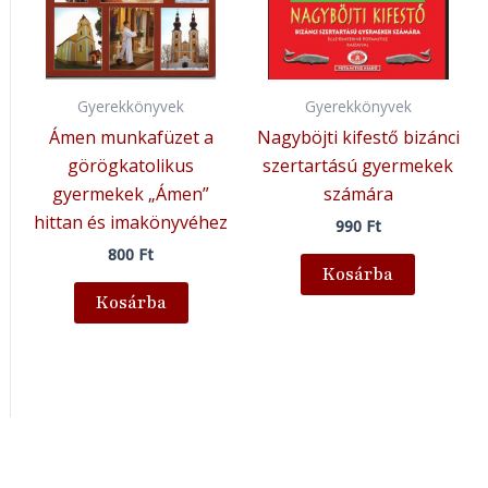
Gyerekkönyvek
Gyerekkönyvek
Ámen munkafüzet a
Nagyböjti kifestő bizánci
görögkatolikus
szertartású gyermekek
gyermekek „Ámen”
számára
hittan és imakönyvéhez
990
Ft
800
Ft
Kosárba
Kosárba