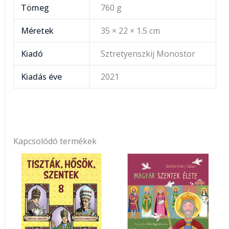
Tömeg
760 g
Méretek
35 × 22 × 1.5 cm
Kiadó
Sztretyenszkij Monostor
Kiadás éve
2021
Kapcsolódó termékek