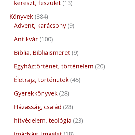
kereszt, feszület
13
Könyvek
384
Advent, karácsony
9
Antikvár
100
Biblia, Bibliaismeret
9
Egyháztörténet, történelem
20
Életrajz, történetek
45
Gyerekkönyvek
28
Házasság, család
28
hitvédelem, teológia
23
imádság, imaélet
18