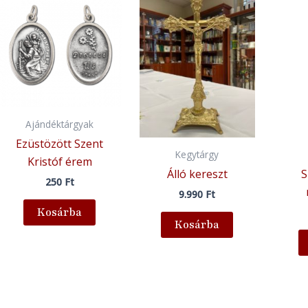
Ajándéktárgyak
Ezüstözött Szent
Kegytárgy
Kristóf érem
Álló kereszt
S
250
Ft
9.990
Ft
Kosárba
Kosárba