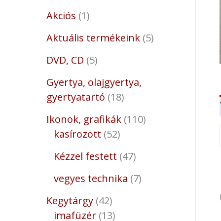
Akciós
1
Aktuális termékeink
5
DVD, CD
5
Gyertya, olajgyertya,
gyertyatartó
18
Ikonok, grafikák
110
kasírozott
52
Kézzel festett
47
vegyes technika
7
Kegytárgy
42
imafüzér
13