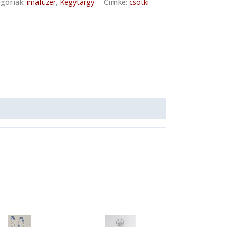
góriák:
imafüzér
,
Kegytárgy
Címke:
csotki