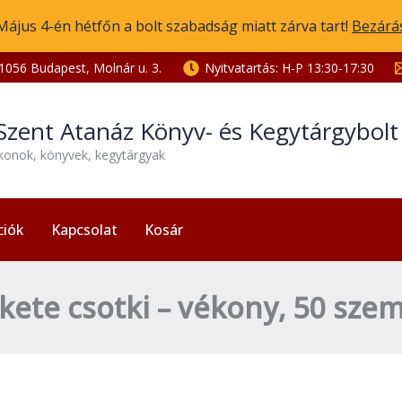
Május 4-én hétfőn a bolt szabadság miatt zárva tart!
Bezárá
1056 Budapest, Molnár u. 3.
Nyitvatartás: H-P 13:30-17:30
Szent Atanáz Könyv- és Kegytárgybol
ikonok, könyvek, kegytárgyak
ciók
Kapcsolat
Kosár
kete csotki – vékony, 50 sze