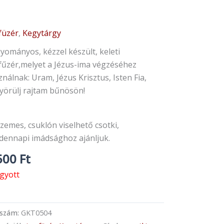
füzér
,
Kegytárgy
yományos, kézzel készült, keleti
fűzér,melyet a Jézus-ima végzéséhez
nálnak: Uram, Jézus Krisztus, Isten Fia,
yörülj rajtam bűnösön!
zemes, csuklón viselhető csotki,
dennapi imádsághoz ajánljuk.
500
Ft
ogyott
kszám:
GKT0504