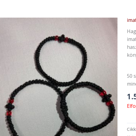
ima
Hag
ima
hasz
kön
50 s
min
1.
Elf
Cik