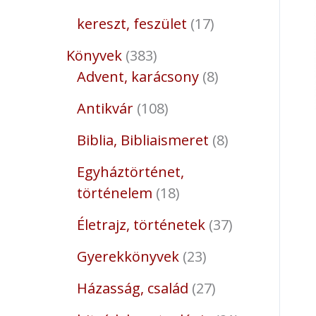
kereszt, feszület
17
Könyvek
383
Advent, karácsony
8
Antikvár
108
Biblia, Bibliaismeret
8
Egyháztörténet,
történelem
18
Életrajz, történetek
37
Gyerekkönyvek
23
Házasság, család
27