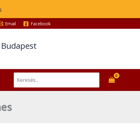
s
Email
Facebook
t Budapest
Search
for:
mes