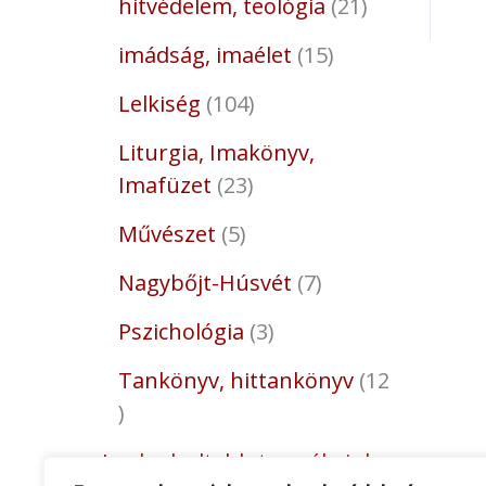
hitvédelem, teológia
21
imádság, imaélet
15
Lelkiség
104
Liturgia, Imakönyv,
Imafüzet
23
Művészet
5
Nagybőjt-Húsvét
7
Pszichológia
3
Tankönyv, hittankönyv
12
Legkedveltebb termékeink