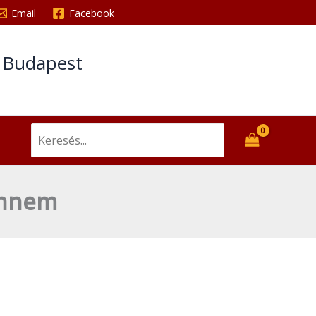
Email
Facebook
Tovább
kell
mennem
t Budapest
mennyiség
Search
for:
mennem