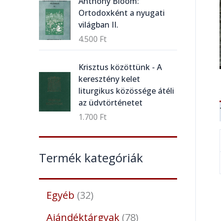
Anthony Bloom:
Ortodoxként a nyugati
világban II.
4.500
Ft
Krisztus közöttünk - A
keresztény kelet
liturgikus közössége átéli
az üdvtörténetet
1.700
Ft
Termék kategóriák
Egyéb
32
Ajándéktárgyak
78