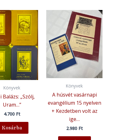
Könyvek
Könyvek
A húsvét vasárnapi
i Balázs: „Szólj,
evangélium 15 nyelven
Uram…”
+ Kezdetben volt az
4.700
Ft
ige…
Kosárba
2.980
Ft