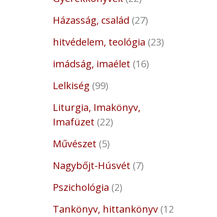
Házasság, család
27
hitvédelem, teológia
23
imádság, imaélet
16
Lelkiség
99
Liturgia, Imakönyv,
Imafüzet
22
Művészet
5
Nagybőjt-Húsvét
7
Pszichológia
2
Tankönyv, hittankönyv
12