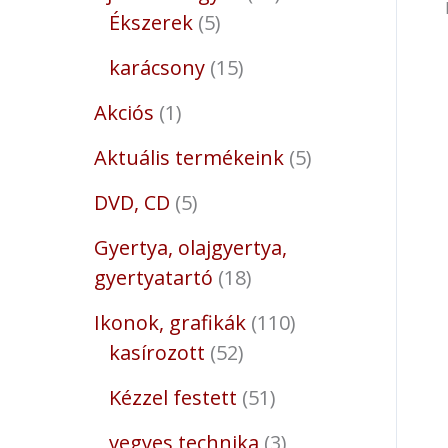
Ékszerek
5
karácsony
15
Akciós
1
Aktuális termékeink
5
DVD, CD
5
Gyertya, olajgyertya,
gyertyatartó
18
Ikonok, grafikák
110
kasírozott
52
Kézzel festett
51
vegyes technika
3