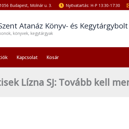
1056 Budapest, Molnár u. 3.
Nyitvatartás: H-P 13:30-17:30
Szent Atanáz Könyv- és Kegytárgybol
ikonok, könyvek, kegytárgyak
ciók
Kapcsolat
Kosár
isek Lízna SJ: Tovább kell 