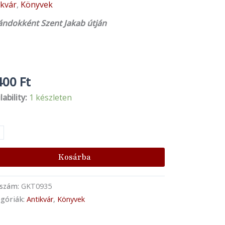
ikvár
,
Könyvek
tisek
na
ándokként Szent Jakab útján
ább
nnem
400
Ft
nyiség
lability:
1 készleten
Kosárba
kszám:
GKT0935
góriák:
Antikvár
,
Könyvek