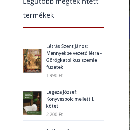
Legutóbb megtekintett
termékek
Létrás Szent János:
Mennyekbe vezető létra -
Görögkatolikus szemle
füzetek
1.990
Ft
Legeza József:
Könyvespolc mellett I.
kötet
2.200
Ft