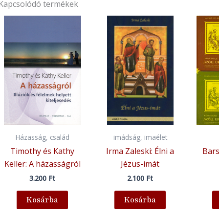
Kapcsolódó termékek
Házasság, család
imádság, imaélet
Timothy és Kathy
Irma Zaleski: Élni a
Bars
Keller: A házasságról
Jézus-imát
3.200
Ft
2.100
Ft
Kosárba
Kosárba