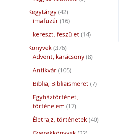
Kegytárgy
42
imafüzér
16
kereszt, feszület
14
Könyvek
376
Advent, karácsony
8
Antikvár
105
Biblia, Bibliaismeret
7
Egyháztörténet,
történelem
17
Életrajz, történetek
40
Gyerekkönyvek
22