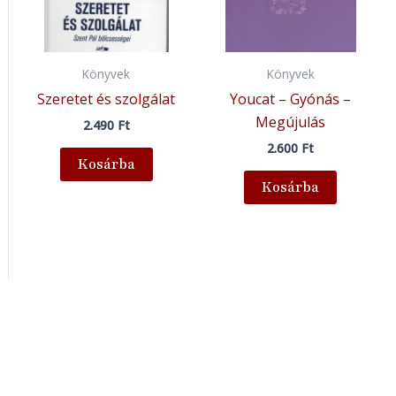
Könyvek
Könyvek
Szeretet és szolgálat
Youcat – Gyónás –
Megújulás
2.490
Ft
2.600
Ft
Kosárba
Kosárba