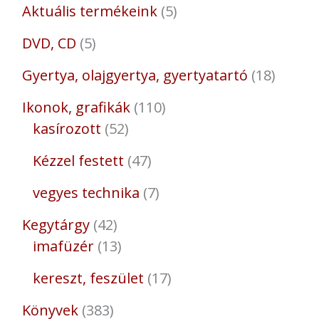
Aktuális termékeink
5
DVD, CD
5
Gyertya, olajgyertya, gyertyatartó
18
Ikonok, grafikák
110
kasírozott
52
Kézzel festett
47
vegyes technika
7
Kegytárgy
42
imafüzér
13
kereszt, feszület
17
Könyvek
383