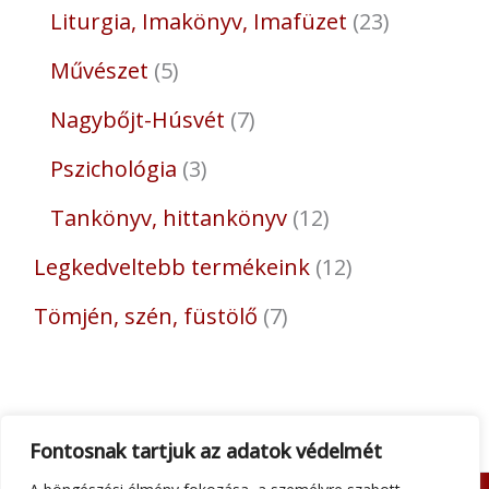
Liturgia, Imakönyv, Imafüzet
23
Művészet
5
Nagybőjt-Húsvét
7
Pszichológia
3
Tankönyv, hittankönyv
12
Legkedveltebb termékeink
12
Tömjén, szén, füstölő
7
Fontosnak tartjuk az adatok védelmét