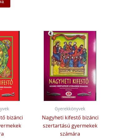
ba
yvek
Gyerekkönyvek
tő bizánci
Nagyheti kifestő bizánci
gyermekek
szertartású gyermekek
ra
számára