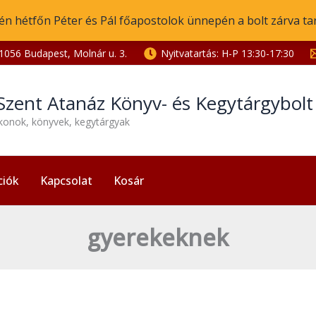
én hétfőn Péter és Pál főapostolok ünnepén a bolt zárva ta
1056 Budapest, Molnár u. 3.
Nyitvatartás: H-P 13:30-17:30
Szent Atanáz Könyv- és Kegytárgybol
ikonok, könyvek, kegytárgyak
ciók
Kapcsolat
Kosár
gyerekeknek