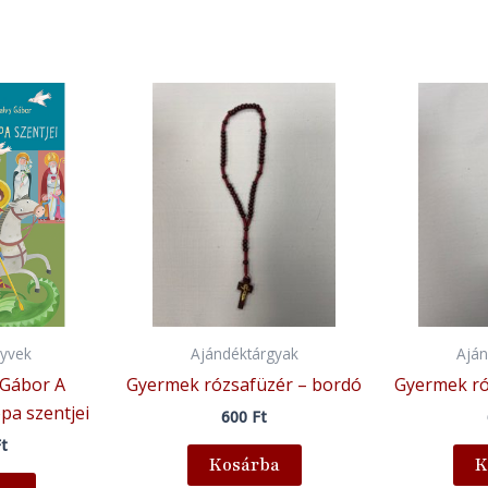
yvek
Ajándéktárgyak
Aján
 Gábor A
Gyermek rózsafüzér – bordó
Gyermek ró
pa szentjei
600
Ft
t
Kosárba
K