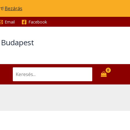
rt!
Bezárás
Email
Facebook
t Budapest
Search
for: