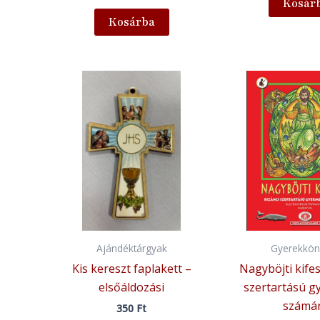
Kosár
Kosárba
Ajándéktárgyak
Gyerekkön
Kis kereszt faplakett –
Nagyböjti kifes
elsőáldozási
szertartású 
számá
350
Ft