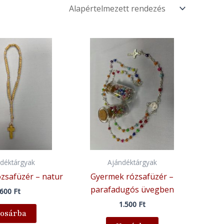
déktárgyak
Ajándéktárgyak
zsafüzér – natur
Gyermek rózsafüzér –
parafadugós üvegben
600
Ft
1.500
Ft
osárba