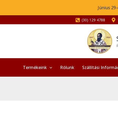
Skip
Június 29-
to
content
(30) 129 4788
Termékeink
Rólunk
Szállítási Informá