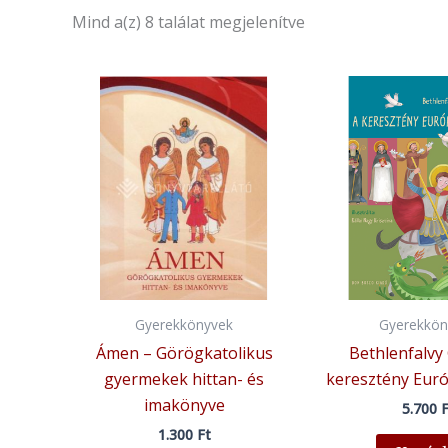
Mind a(z) 8 találat megjelenítve
Gyerekkönyvek
Gyerekkön
Ámen – Görögkatolikus
Bethlenfalvy
gyermekek hittan- és
keresztény Euró
imakönyve
5.700
F
1.300
Ft