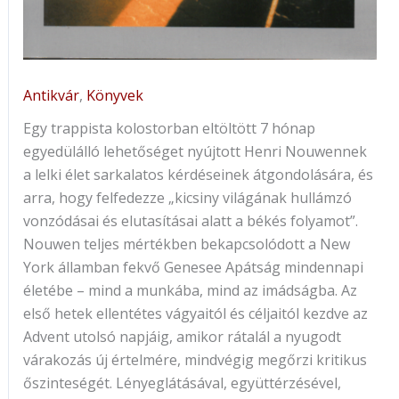
Antikvár
,
Könyvek
Egy trappista kolostorban eltöltött 7 hónap
egyedülálló lehetőséget nyújtott Henri Nouwennek
a lelki élet sarkalatos kérdéseinek átgondolására, és
arra, hogy felfedezze „kicsiny világának hullámzó
vonzódásai és elutasításai alatt a békés folyamot”.
Nouwen teljes mértékben bekapcsolódott a New
York államban fekvő Genesee Apátság mindennapi
életébe – mind a munkába, mind az imádságba. Az
első hetek ellentétes vágyaitól és céljaitól kezdve az
Advent utolsó napjáig, amikor rátalál a nyugodt
várakozás új értelmére, mindvégig megőrzi kritikus
őszinteségét. Lényeglátásával, együttérzésével,