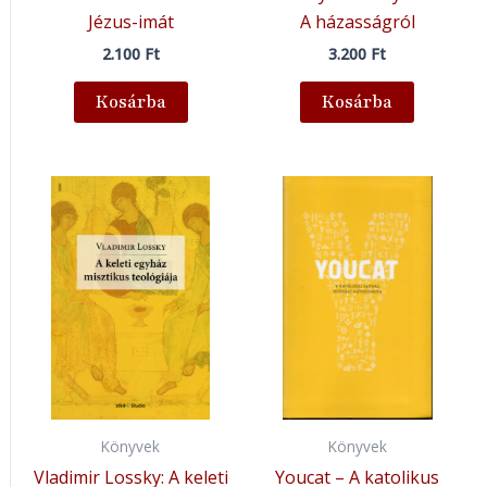
Jézus-imát
A házasságról
2.100
Ft
3.200
Ft
Kosárba
Kosárba
Könyvek
Könyvek
Vladimir Lossky: A keleti
Youcat – A katolikus