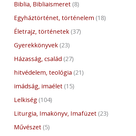
Biblia, Bibliaismeret
8
Egyháztörténet, történelem
18
Életrajz, történetek
37
Gyerekkönyvek
23
Házasság, család
27
hitvédelem, teológia
21
imádság, imaélet
15
Lelkiség
104
Liturgia, Imakönyv, Imafüzet
23
Művészet
5