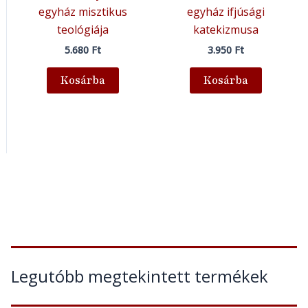
egyház misztikus
egyház ifjúsági
teológiája
katekizmusa
5.680
Ft
3.950
Ft
Kosárba
Kosárba
Legutóbb megtekintett termékek