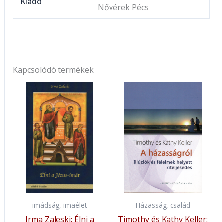
Kiadó
Nővérek Pécs
Kapcsolódó termékek
imádság, imaélet
Házasság, család
Irma Zaleski: Élni a
Timothy és Kathy Keller: