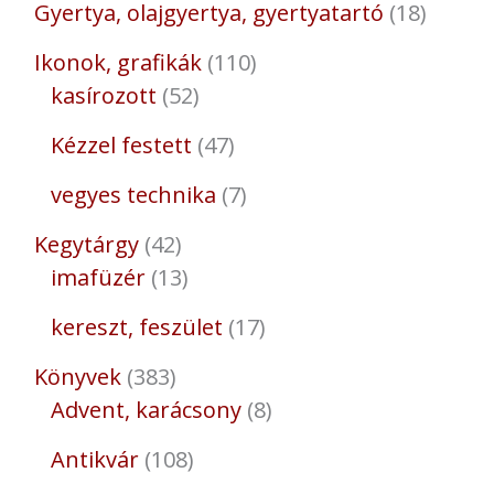
Gyertya, olajgyertya, gyertyatartó
18
Ikonok, grafikák
110
kasírozott
52
Kézzel festett
47
vegyes technika
7
Kegytárgy
42
imafüzér
13
kereszt, feszület
17
Könyvek
383
Advent, karácsony
8
Antikvár
108