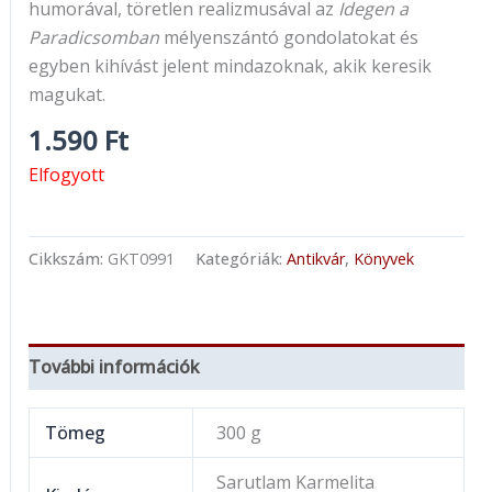
humorával, töretlen realizmusával az
Idegen a
Paradicsomban
mélyenszántó gondolatokat és
egyben kihívást jelent mindazoknak, akik keresik
magukat.
1.590
Ft
Elfogyott
Cikkszám:
GKT0991
Kategóriák:
Antikvár
,
Könyvek
További információk
Tömeg
300 g
Sarutlam Karmelita