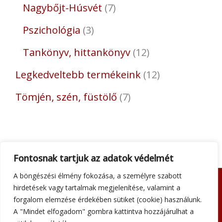
Nagybőjt-Húsvét
7
Pszichológia
3
Tankönyv, hittankönyv
12
Legkedveltebb termékeink
12
Tömjén, szén, füstölő
7
Fontosnak tartjuk az adatok védelmét
A böngészési élmény fokozása, a személyre szabott
hirdetések vagy tartalmak megjelenítése, valamint a
Adatkezelési tájékoztató
forgalom elemzése érdekében sütiket (cookie) használunk.
Általános szerződési feltételek
A "Mindet elfogadom" gombra kattintva hozzájárulhat a
Impresszum