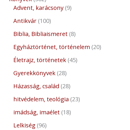
Advent, karácsony
9
Antikvár
100
Biblia, Bibliaismeret
8
Egyháztörténet, történelem
20
Életrajz, történetek
45
Gyerekkönyvek
28
Házasság, család
28
hitvédelem, teológia
23
imádság, imaélet
18
Lelkiség
96