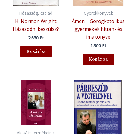
Házasság, család
Gyerekkönyvek
H. Norman Wright:
Ámen – Görögkatolikus
Házasodni készülsz?
gyermekek hittan- és
imakönyve
2.630
Ft
1.300
Ft
Kosárba
Kosárba
Aktuális termékeink,