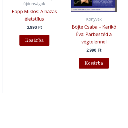
újdonságok
Papp Miklós: A házas
életstílus
Könyvek
Böjte Csaba – Karikó
2.990
Ft
Éva: Párbeszéd a
Kosárba
végtelennel
2.990
Ft
Kosárba