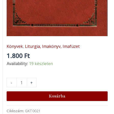
Könyvek
,
Liturgia, Imakönyv, Imafüzet
1.800
Ft
Availability:
19 készleten
-
+
Kosárba
Cikkszám:
GKT0021