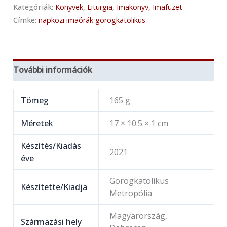
Kategóriák:
Könyvek
,
Liturgia, Imakönyv, Imafüzet
Címke:
napközi imaórák görögkatolikus
További információk
Tömeg
165 g
Méretek
17 × 10.5 × 1 cm
Készítés/Kiadás
2021
éve
Görögkatolikus
Készítette/Kiadja
Metropólia
Magyarország,
Származási hely