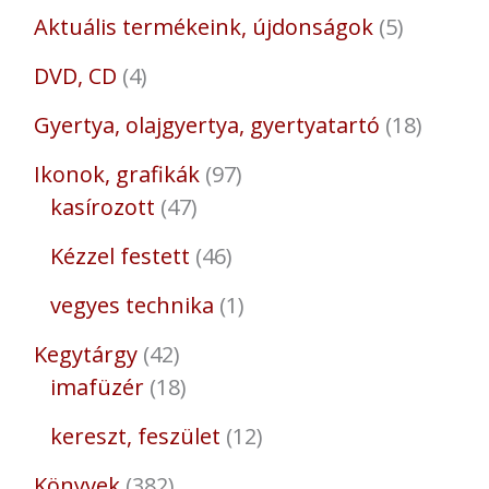
Aktuális termékeink, újdonságok
5
DVD, CD
4
Gyertya, olajgyertya, gyertyatartó
18
Ikonok, grafikák
97
kasírozott
47
Kézzel festett
46
vegyes technika
1
Kegytárgy
42
imafüzér
18
kereszt, feszület
12
Könyvek
382