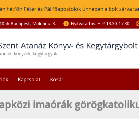
én hétfőn Péter és Pál főapostolok ünnepén a bolt zárva ta
1056 Budapest, Molnár u. 3.
Nyitvatartás: H-P 13:30-17:30
Szent Atanáz Könyv- és Kegytárgybol
ikonok, könyvek, kegytárgyak
ciók
Kapcsolat
Kosár
apközi imaórák görögkatolik