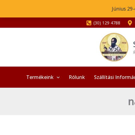
Skip
Június 29-
to
content
(30) 129 4788
Termékeink
Rólunk
Szállítási Informá
n