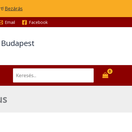
rt!
Bezárás
Email
Facebook
t Budapest
Search
for:
us