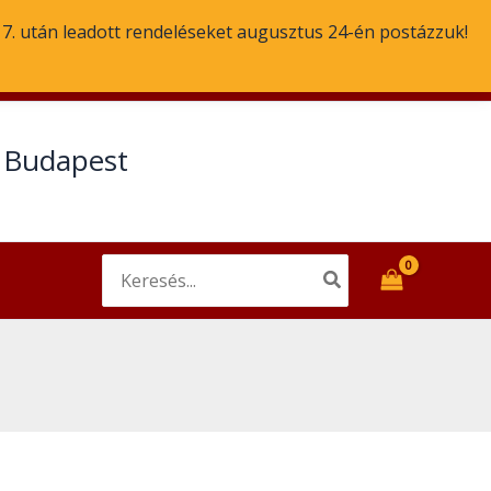
. 7. után leadott rendeléseket augusztus 24-én postázzuk!
Email
Facebook
t Budapest
Search
for: