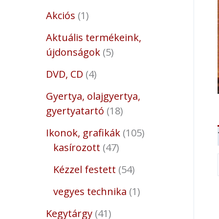
Akciós
1
Aktuális termékeink,
újdonságok
5
DVD, CD
4
Gyertya, olajgyertya,
gyertyatartó
18
Ikonok, grafikák
105
kasírozott
47
Kézzel festett
54
vegyes technika
1
Kegytárgy
41