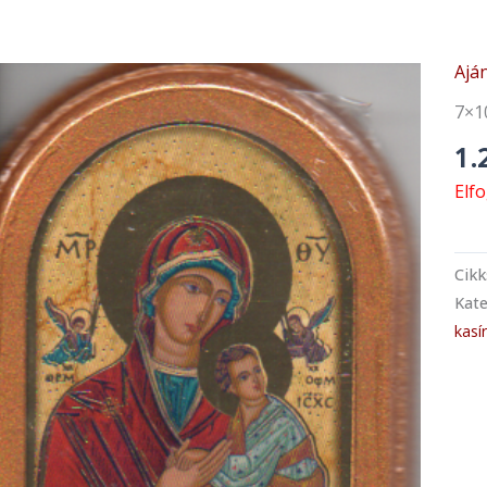
Ajá
7×1
1.
Elf
Cik
Kate
kasí