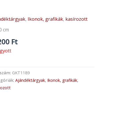
ndéktárgyak
,
Ikonok, grafikák
,
kasírozott
0 cm
200
Ft
ogyott
kszám:
GKT1189
góriák:
Ajándéktárgyak
,
Ikonok, grafikák
,
rozott