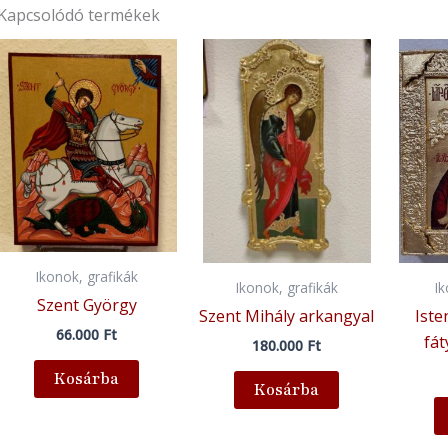
Kapcsolódó termékek
Ikonok, grafikák
Ikonok, grafikák
I
Szent György
Szent Mihály arkangyal
Iste
66.000
Ft
fá
180.000
Ft
Kosárba
Kosárba