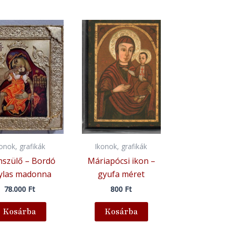
konok, grafikák
Ikonok, grafikák
nszülő – Bordó
Máriapócsi ikon –
tylas madonna
gyufa méret
78.000
Ft
800
Ft
Kosárba
Kosárba