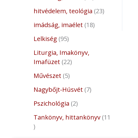
hitvédelem, teológia
23
imádság, imaélet
18
Lelkiség
95
Liturgia, Imakönyv,
Imafüzet
22
Művészet
5
Nagybőjt-Húsvét
7
Pszichológia
2
Tankönyv, hittankönyv
11