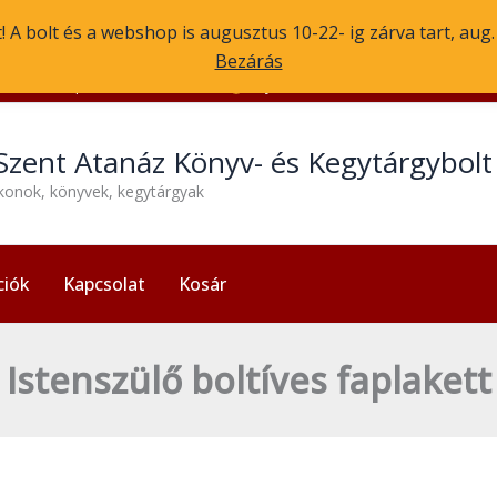
 A bolt és a webshop is augusztus 10-22- ig zárva tart, aug
Bezárás
1056 Budapest, Molnár u. 3.
Nyitvatartás: H-P 13:30-17:30
Szent Atanáz Könyv- és Kegytárgybol
ikonok, könyvek, kegytárgyak
ciók
Kapcsolat
Kosár
Istenszülő boltíves faplakett