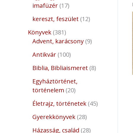
imafüzér
17
kereszt, feszület
12
Könyvek
381
Advent, karácsony
9
Antikvár
100
Biblia, Bibliaismeret
8
Egyháztörténet,
történelem
20
Életrajz, történetek
45
Gyerekkönyvek
28
Házasság, család
28