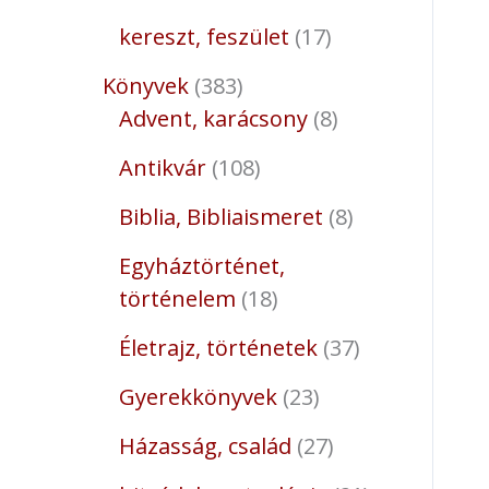
kereszt, feszület
17
Könyvek
383
Advent, karácsony
8
Antikvár
108
Biblia, Bibliaismeret
8
Egyháztörténet,
történelem
18
Életrajz, történetek
37
Gyerekkönyvek
23
Házasság, család
27