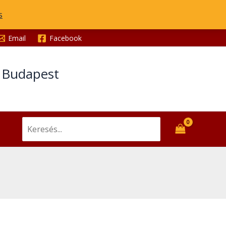
s
Email
Facebook
t Budapest
Search
for: