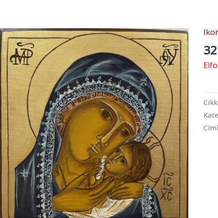
Iko
32
Elf
Cik
Kate
Cím